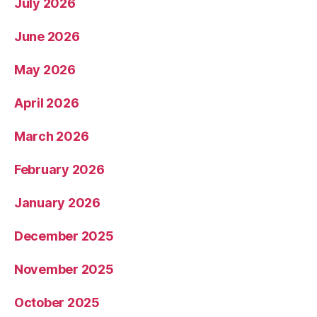
July 2026
June 2026
May 2026
April 2026
March 2026
February 2026
January 2026
December 2025
November 2025
October 2025