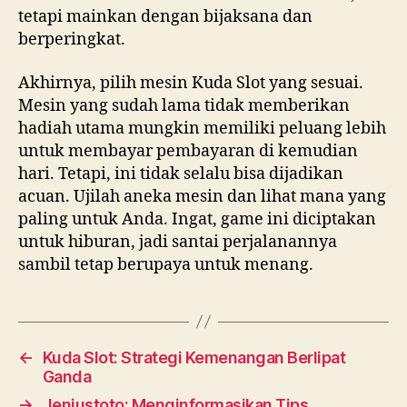
tetapi mainkan dengan bijaksana dan
berperingkat.
Akhirnya, pilih mesin Kuda Slot yang sesuai.
Mesin yang sudah lama tidak memberikan
hadiah utama mungkin memiliki peluang lebih
untuk membayar pembayaran di kemudian
hari. Tetapi, ini tidak selalu bisa dijadikan
acuan. Ujilah aneka mesin dan lihat mana yang
paling untuk Anda. Ingat, game ini diciptakan
untuk hiburan, jadi santai perjalanannya
sambil tetap berupaya untuk menang.
←
Kuda Slot: Strategi Kemenangan Berlipat
Ganda
→
Jeniustoto: Menginformasikan Tips