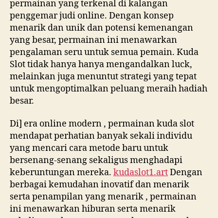
permainan yang terkenal di kalangan
penggemar judi online. Dengan konsep
menarik dan unik dan potensi kemenangan
yang besar, permainan ini menawarkan
pengalaman seru untuk semua pemain. Kuda
Slot tidak hanya hanya mengandalkan luck,
melainkan juga menuntut strategi yang tepat
untuk mengoptimalkan peluang meraih hadiah
besar.
Di] era online modern , permainan kuda slot
mendapat perhatian banyak sekali individu
yang mencari cara metode baru untuk
bersenang-senang sekaligus menghadapi
keberuntungan mereka.
kudaslot1.art
Dengan
berbagai kemudahan inovatif dan menarik
serta penampilan yang menarik , permainan
ini menawarkan hiburan serta menarik