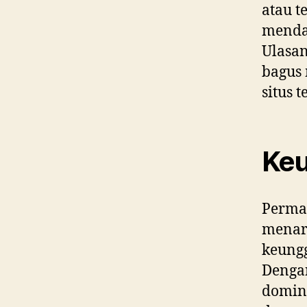
atau t
mendap
Ulasan
bagus 
situs t
Keu
Perma
menari
keungg
Dengan
domin