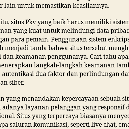
 lain untuk memastikan keasliannya.
 itu, situs Pkv yang baik harus memiliki siste
an yang kuat untuk melindungi data priba
an para pemain. Penggunaan sistem enkrips
h menjadi tanda bahwa situs tersebut mengh
i dan keamanan penggunanya. Cari tahu ap
 menerapkan langkah-langkah keamanan tam
i autentikasi dua faktor dan perlindungan da
an siber.
ain yang menandakan kepercayaan sebuah sit
 adanya layanan pelanggan yang responsif 
ional. Situs yang terpercaya biasanya meny
pa saluran komunikasi, seperti live chat, ema