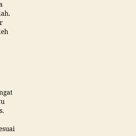
a
lah.
r
leh
ngat
tu
s.
esuai