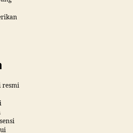
erikan
a
i resmi
i
n
sensi
ui