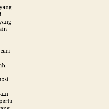
 yang
i
 yang
ain
cari
ah.
mosi
main
perlu
yang