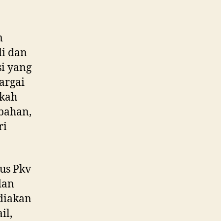
m
di dan
i yang
argai
akah
bahan,
ri
us Pkv
dan
ediakan
il,