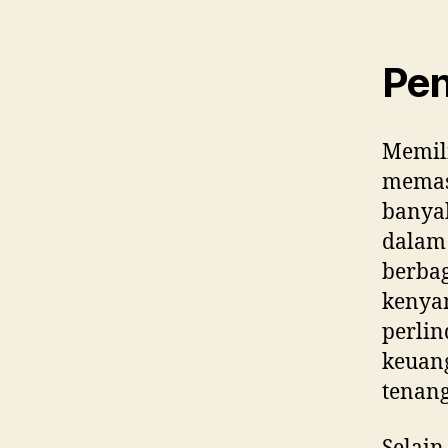
Pen
Memili
memas
banyak
dalam
berbag
kenya
perlin
keuan
tenang