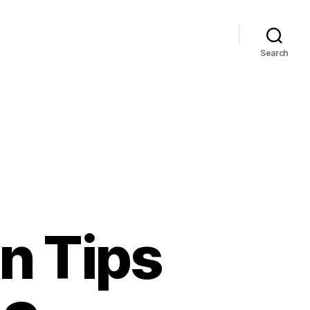
Search
n Tips