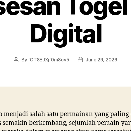
esan Togel
Digital
By
fOT8EJXjf0m8ov5
June 29, 2026
Post
Post
author
date
to menjadi salah satu permainan yang paling
rus semakin berkembang, sejumlah pemain ya