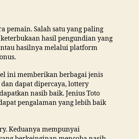
ra pemain. Salah satu yang paling
ta keterbukaan hasil pengundian yang
tau hasilnya melalui platform
onus.
gel ini memberikan berbagai jenis
dan dapat dipercaya, lottery
apatkan nasib baik. Jenius Toto
apat pengalaman yang lebih baik
ttery. Keduanya mempunyai
 yang berkeinginan mencoba nasib