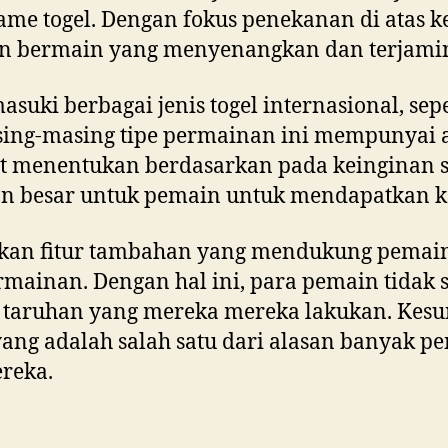
 game togel. Dengan fokus penekanan di atas
n bermain yang menyenangkan dan terjami
uki berbagai jenis togel internasional, seper
sing-masing tipe permainan ini mempunyai a
t menentukan berdasarkan pada keinginan se
an besar untuk pemain untuk mendapatkan 
arkan fitur tambahan yang mendukung pemai
mainan. Dengan hal ini, para pemain tidak s
 taruhan yang mereka mereka lakukan. Kesu
g adalah salah satu dari alasan banyak pem
ereka.