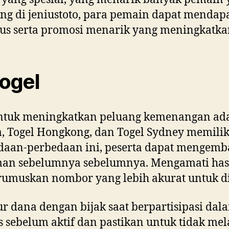
ng di jeniustoto, para pemain dapat mendap
onus serta promosi menarik yang meningkatk
Togel
 untuk meningkatkan peluang kemenangan ad
, Togel Hongkong, dan Togel Sydney memilik
daan-perbedaan ini, peserta dapat mengemb
man sebelumnya sebelumnya. Mengamati has
muskan nombor yang lebih akurat untuk di
ur dana dengan bijak saat berpartisipasi dal
as sebelum aktif dan pastikan untuk tidak me