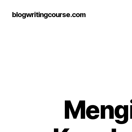
blogwritingcourse.com
Mengi