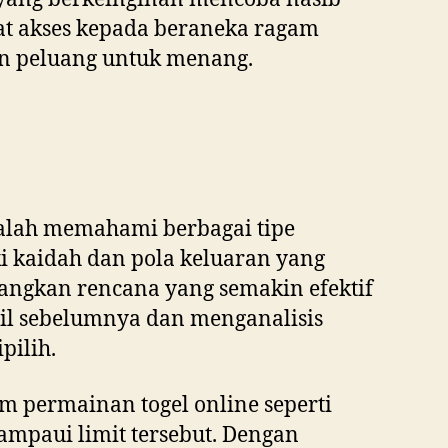
at akses kepada beraneka ragam
an peluang untuk menang.
alah memahami berbagai tipe
i kaidah dan pola keluaran yang
angkan rencana yang semakin efektif
il sebelumnya dan menganalisis
pilih.
am permainan togel online seperti
lampaui limit tersebut. Dengan