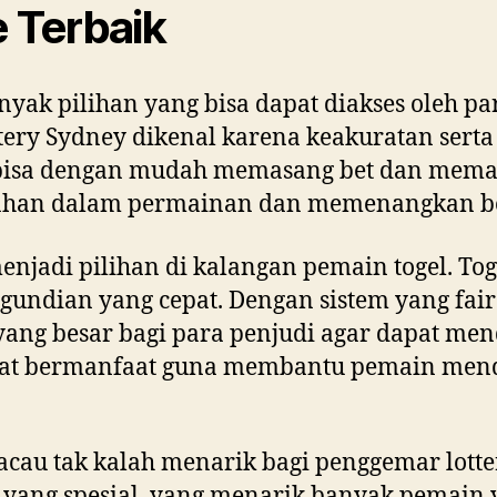
e Terbaik
nyak pilihan yang bisa dapat diakses oleh pa
ottery Sydney dikenal karena keakuratan ser
bisa dengan mudah memasang bet dan meman
dahan dalam permainan dan memenangkan b
menjadi pilihan di kalangan pemain togel. To
gundian yang cepat. Dengan sistem yang fair 
g besar bagi para penjudi agar dapat mend
aat bermanfaat guna membantu pemain mend
 Macau tak kalah menarik bagi penggemar lo
n yang spesial, yang menarik banyak pemain