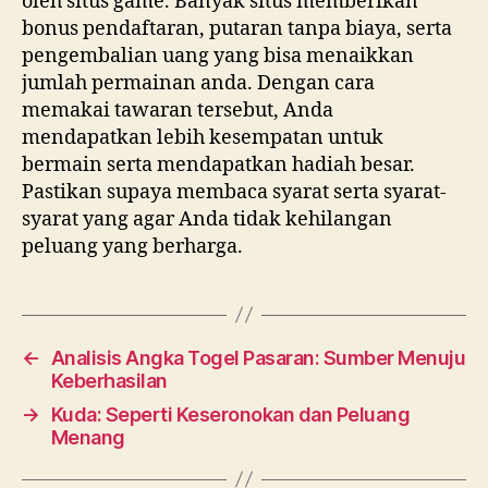
oleh situs game. Banyak situs memberikan
bonus pendaftaran, putaran tanpa biaya, serta
pengembalian uang yang bisa menaikkan
jumlah permainan anda. Dengan cara
memakai tawaran tersebut, Anda
mendapatkan lebih kesempatan untuk
bermain serta mendapatkan hadiah besar.
Pastikan supaya membaca syarat serta syarat-
syarat yang agar Anda tidak kehilangan
peluang yang berharga.
←
Analisis Angka Togel Pasaran: Sumber Menuju
Keberhasilan
→
Kuda: Seperti Keseronokan dan Peluang
Menang