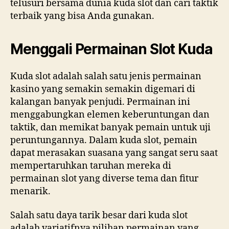
telusuri bersama dunia kuda slot dan cari taktik
terbaik yang bisa Anda gunakan.
Menggali Permainan Slot Kuda
Kuda slot adalah salah satu jenis permainan
kasino yang semakin semakin digemari di
kalangan banyak penjudi. Permainan ini
menggabungkan elemen keberuntungan dan
taktik, dan memikat banyak pemain untuk uji
peruntungannya. Dalam kuda slot, pemain
dapat merasakan suasana yang sangat seru saat
mempertaruhkan taruhan mereka di
permainan slot yang diverse tema dan fitur
menarik.
Salah satu daya tarik besar dari kuda slot
adalah variatifnya pilihan permainan yang.