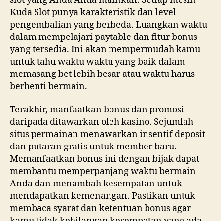
slot yang Anda Anda mainkan. Setiap mesin
Kuda Slot punya karakteristik dan level
pengembalian yang berbeda. Luangkan waktu
dalam mempelajari paytable dan fitur bonus
yang tersedia. Ini akan mempermudah kamu
untuk tahu waktu waktu yang baik dalam
memasang bet lebih besar atau waktu harus
berhenti bermain.
Terakhir, manfaatkan bonus dan promosi
daripada ditawarkan oleh kasino. Sejumlah
situs permainan menawarkan insentif deposit
dan putaran gratis untuk member baru.
Memanfaatkan bonus ini dengan bijak dapat
membantu memperpanjang waktu bermain
Anda dan menambah kesempatan untuk
mendapatkan kemenangan. Pastikan untuk
membaca syarat dan ketentuan bonus agar
kamu tidak kehilangan kesempatan yang ada.