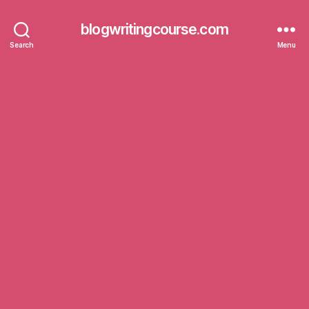
blogwritingcourse.com
Search
Menu