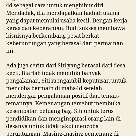
4d sebagai cara untuk menghibur diri.
Mendadak, dia mendapatkan hadiah utama
yang dapat memulai usaha kecil. Dengan kerja
keras dan keberanian, Budi sukses membawa
bisnisnya berkembang pesat berkat
keberuntungan yang berasal dari permainan
ini.
Ada juga cerita dari Siti yang berasal dari desa
kecil. Biarlah tidak memiliki banyak
pengalaman, Siti mengambil keputusan untuk
mencoba bermain di maha4d setelah
mendengar pengalaman positif dari teman-
temannya. Kemenangan tersebut membuka
kesempatan peluang bagi Siti untuk terus
pendidikan dan menginspirasi orang lain di
desanya untuk tidak takut mencoba
peruntungan. Masing-masing pemenang di