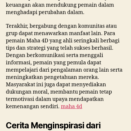
keuangan akan mendukung pemain dalam
menghadapi perubahan dalam.
Terakhir, bergabung dengan komunitas atau
grup dapat menawarkan manfaat lain. Para
pemain Maha 4D yang ahli seringkali berbagi
tips dan strategi yang telah sukses berhasil.
Dengan berkomunikasi serta menggali
informasi, pemain yang pemula dapat
mempelajari dari pengalaman orang lain serta
meningkatkan pengetahuan mereka.
Masyarakat ini juga dapat menyediakan
dukungan moral, membantu pemain tetap
termotivasi dalam upaya mendapatkan
kemenangan sendiri.
maha 4d
Cerita Menginspirasi dari