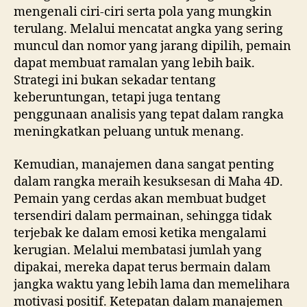
mengenali ciri-ciri serta pola yang mungkin
terulang. Melalui mencatat angka yang sering
muncul dan nomor yang jarang dipilih, pemain
dapat membuat ramalan yang lebih baik.
Strategi ini bukan sekadar tentang
keberuntungan, tetapi juga tentang
penggunaan analisis yang tepat dalam rangka
meningkatkan peluang untuk menang.
Kemudian, manajemen dana sangat penting
dalam rangka meraih kesuksesan di Maha 4D.
Pemain yang cerdas akan membuat budget
tersendiri dalam permainan, sehingga tidak
terjebak ke dalam emosi ketika mengalami
kerugian. Melalui membatasi jumlah yang
dipakai, mereka dapat terus bermain dalam
jangka waktu yang lebih lama dan memelihara
motivasi positif. Ketepatan dalam manajemen