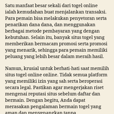
Satu manfaat besar sekali dari togel online
ialah kemudahan buat menjalankan transaksi.
Para pemain bisa melakukan penyetoran serta
penarikan dana dana, dan menggunakan
berbagai metode pembayaran yang dengan
kebutuhan. Selain itu, banyak situs togel yang
memberikan bermacam promosi serta promosi
yang menarik, sehingga para pemain memiliki
peluang yang lebih besar dalam meraih hasil.
Namun, krusial untuk berhati-hati saat memilih
situs togel online online. Tidak semua platform
yang memiliki izin yang sah serta beroperasi
secara legal. Pastikan agar mengerjakan riset
mengenai reputasi situs sebelum daftar dan
bermain. Dengan begitu, Anda dapat
merasakan pengalaman bermain togel yang
aman dan menyenangkan tanpa