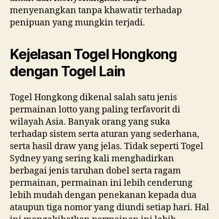
menyenangkan tanpa khawatir terhadap
penipuan yang mungkin terjadi.
Kejelasan Togel Hongkong
dengan Togel Lain
Togel Hongkong dikenal salah satu jenis
permainan lotto yang paling terfavorit di
wilayah Asia. Banyak orang yang suka
terhadap sistem serta aturan yang sederhana,
serta hasil draw yang jelas. Tidak seperti Togel
Sydney yang sering kali menghadirkan
berbagai jenis taruhan dobel serta ragam
permainan, permainan ini lebih cenderung
lebih mudah dengan penekanan kepada dua
ataupun tiga nomor yang diundi setiap hari. Hal