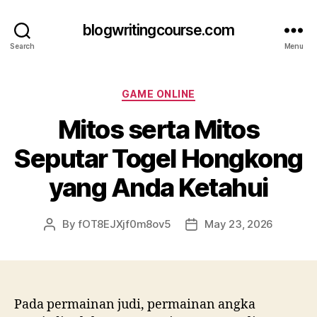
blogwritingcourse.com
Search
Menu
Categories
GAME ONLINE
Mitos serta Mitos
Seputar Togel Hongkong
yang Anda Ketahui
By
fOT8EJXjf0m8ov5
May 23, 2026
Post
Post
author
date
Pada permainan judi, permainan angka