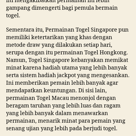
ini mengakibatkan permainan ini lebih
gampang dimengerti bagi pemula bermain
togel.
Sementara itu, Permainan Togel Singapore pun
memiliki ketertarikan yang khas dengan
metode draw yang dilakukan setiap hari,
serupa dengan itu permainan Togel Hongkong.
Namun, Togel Singapore kebanyakan memikat
minat karena hadiah utama yang lebih banyak
serta sistem hadiah jackpot yang mengesankan.
Ini memberikan pemain lebih banyak agar
mendapatkan keuntungan. Di sisi lain,
permainan Togel Macau menonjol dengan
beragam taruhan yang lebih luas dan ragam
yang lebih banyak dalam menawarkan
permainan, menarik minat para pemain yang
senang ujian yang lebih pada berjudi togel.