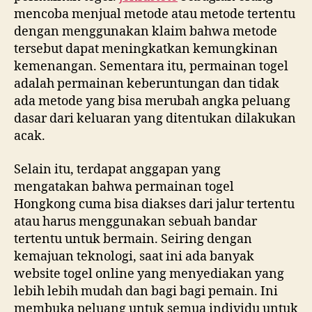
mencoba menjual metode atau metode tertentu
dengan menggunakan klaim bahwa metode
tersebut dapat meningkatkan kemungkinan
kemenangan. Sementara itu, permainan togel
adalah permainan keberuntungan dan tidak
ada metode yang bisa merubah angka peluang
dasar dari keluaran yang ditentukan dilakukan
acak.
Selain itu, terdapat anggapan yang
mengatakan bahwa permainan togel
Hongkong cuma bisa diakses dari jalur tertentu
atau harus menggunakan sebuah bandar
tertentu untuk bermain. Seiring dengan
kemajuan teknologi, saat ini ada banyak
website togel online yang menyediakan yang
lebih lebih mudah dan bagi bagi pemain. Ini
membuka peluang untuk semua individu untuk