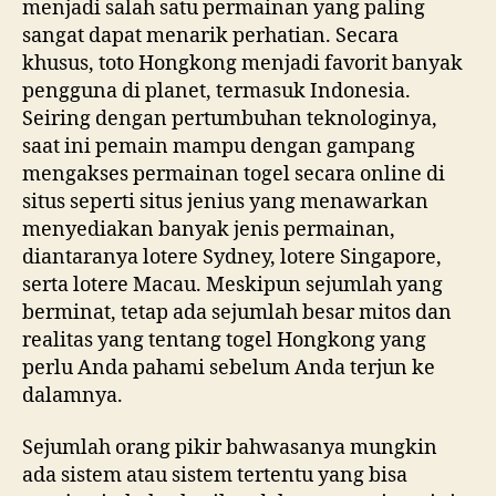
menjadi salah satu permainan yang paling
sangat dapat menarik perhatian. Secara
khusus, toto Hongkong menjadi favorit banyak
pengguna di planet, termasuk Indonesia.
Seiring dengan pertumbuhan teknologinya,
saat ini pemain mampu dengan gampang
mengakses permainan togel secara online di
situs seperti situs jenius yang menawarkan
menyediakan banyak jenis permainan,
diantaranya lotere Sydney, lotere Singapore,
serta lotere Macau. Meskipun sejumlah yang
berminat, tetap ada sejumlah besar mitos dan
realitas yang tentang togel Hongkong yang
perlu Anda pahami sebelum Anda terjun ke
dalamnya.
Sejumlah orang pikir bahwasanya mungkin
ada sistem atau sistem tertentu yang bisa