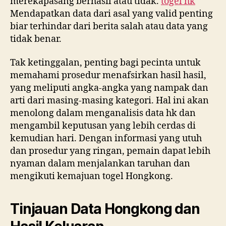
merekapasang berhasil atau tidak.
togel hk
Mendapatkan data dari asal yang valid penting
biar terhindar dari berita salah atau data yang
tidak benar.
Tak ketinggalan, penting bagi pecinta untuk
memahami prosedur menafsirkan hasil hasil,
yang meliputi angka-angka yang nampak dan
arti dari masing-masing kategori. Hal ini akan
menolong dalam menganalisis data hk dan
mengambil keputusan yang lebih cerdas di
kemudian hari. Dengan informasi yang utuh
dan prosedur yang ringan, pemain dapat lebih
nyaman dalam menjalankan taruhan dan
mengikuti kemajuan togel Hongkong.
Tinjauan Data Hongkong dan