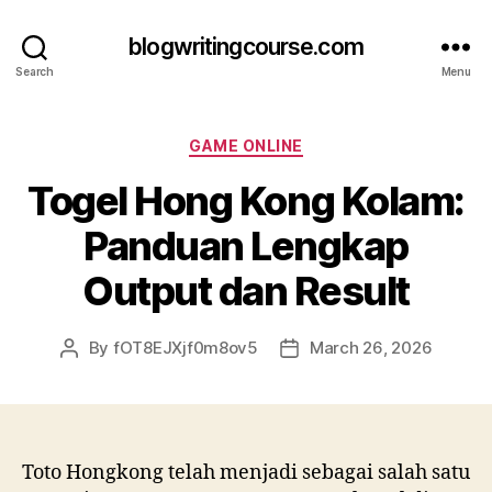
blogwritingcourse.com
Search
Menu
Categories
GAME ONLINE
Togel Hong Kong Kolam:
Panduan Lengkap
Output dan Result
By
fOT8EJXjf0m8ov5
March 26, 2026
Post
Post
author
date
Toto Hongkong telah menjadi sebagai salah satu