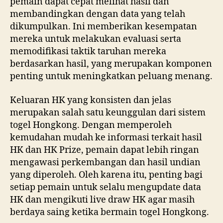
pemain dapat cepat melihat hasil dan
membandingkan dengan data yang telah
dikumpulkan. Ini memberikan kesempatan
mereka untuk melakukan evaluasi serta
memodifikasi taktik taruhan mereka
berdasarkan hasil, yang merupakan komponen
penting untuk meningkatkan peluang menang.
Keluaran HK yang konsisten dan jelas
merupakan salah satu keunggulan dari sistem
togel Hongkong. Dengan memperoleh
kemudahan mudah ke informasi terkait hasil
HK dan HK Prize, pemain dapat lebih ringan
mengawasi perkembangan dan hasil undian
yang diperoleh. Oleh karena itu, penting bagi
setiap pemain untuk selalu mengupdate data
HK dan mengikuti live draw HK agar masih
berdaya saing ketika bermain togel Hongkong.