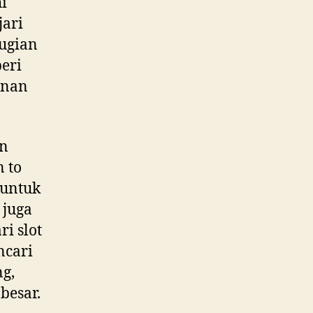
i
jari
ugian
beri
inan
an
 to
 untuk
 juga
i slot
ncari
g,
besar.