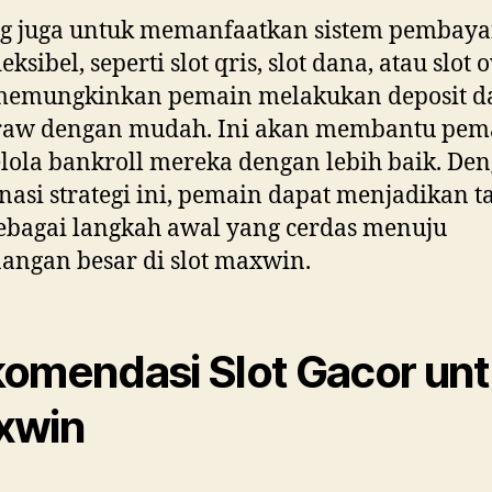
ng juga untuk memanfaatkan sistem pembay
eksibel, seperti slot qris, slot dana, atau slot o
memungkinkan pemain melakukan deposit d
raw dengan mudah. Ini akan membantu pem
ola bankroll mereka dengan lebih baik. De
asi strategi ini, pemain dapat menjadikan 
sebagai langkah awal yang cerdas menuju
ngan besar di slot maxwin.
omendasi Slot Gacor un
xwin