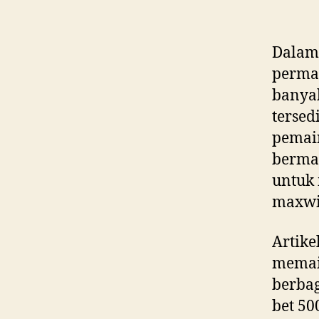
Dalam 
permai
banyak
tersed
pemai
berma
untuk
maxwin
Artike
memain
berbaga
bet 50