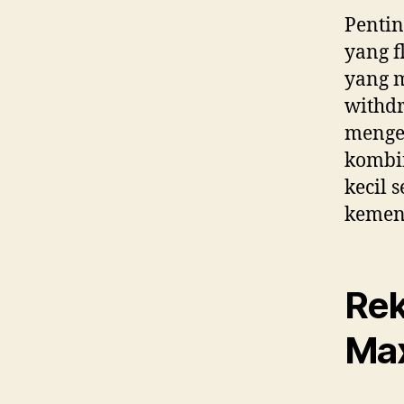
Penti
yang fl
yang 
withd
mengel
kombin
kecil 
kemena
Rek
Ma