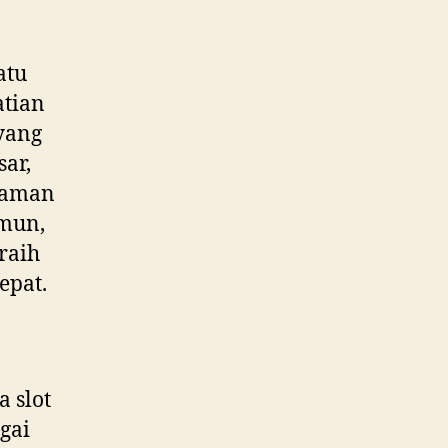
atu
atian
yang
sar,
laman
amun,
raih
epat.
a slot
agai