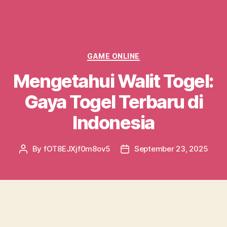
Categories
GAME ONLINE
Mengetahui Walit Togel:
Gaya Togel Terbaru di
Indonesia
By
fOT8EJXjf0m8ov5
September 23, 2025
Post
Post
author
date
Dalam, industri perjudian di menyaksikan
perubahan yang cukup besar. Salah satu