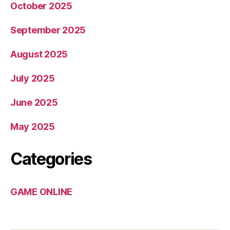
October 2025
September 2025
August 2025
July 2025
June 2025
May 2025
Categories
GAME ONLINE