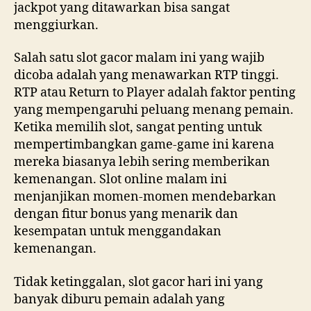
jackpot yang ditawarkan bisa sangat
menggiurkan.
Salah satu slot gacor malam ini yang wajib
dicoba adalah yang menawarkan RTP tinggi.
RTP atau Return to Player adalah faktor penting
yang mempengaruhi peluang menang pemain.
Ketika memilih slot, sangat penting untuk
mempertimbangkan game-game ini karena
mereka biasanya lebih sering memberikan
kemenangan. Slot online malam ini
menjanjikan momen-momen mendebarkan
dengan fitur bonus yang menarik dan
kesempatan untuk menggandakan
kemenangan.
Tidak ketinggalan, slot gacor hari ini yang
banyak diburu pemain adalah yang