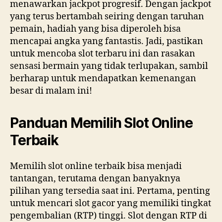
menawarkan jackpot progresif. Dengan jackpot
yang terus bertambah seiring dengan taruhan
pemain, hadiah yang bisa diperoleh bisa
mencapai angka yang fantastis. Jadi, pastikan
untuk mencoba slot terbaru ini dan rasakan
sensasi bermain yang tidak terlupakan, sambil
berharap untuk mendapatkan kemenangan
besar di malam ini!
Panduan Memilih Slot Online
Terbaik
Memilih slot online terbaik bisa menjadi
tantangan, terutama dengan banyaknya
pilihan yang tersedia saat ini. Pertama, penting
untuk mencari slot gacor yang memiliki tingkat
pengembalian (RTP) tinggi. Slot dengan RTP di