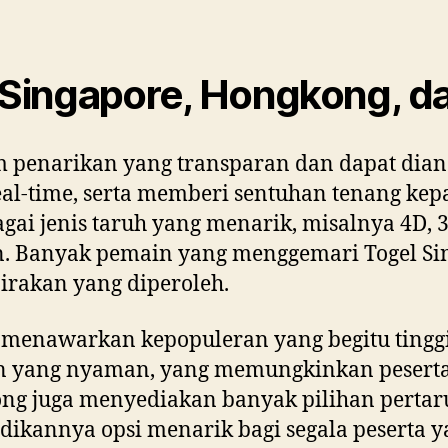
 Singapore, Hongkong, d
m penarikan yang transparan dan dapat dianda
al-time, serta memberi sentuhan tenang kepad
gai jenis taruh yang menarik, misalnya 4D,
in. Banyak pemain yang menggemari Togel Si
rakan yang diperoleh.
 menawarkan kepopuleran yang begitu tinggi d
 yang nyaman, yang memungkinkan peserta d
ng juga menyediakan banyak pilihan pertar
jadikannya opsi menarik bagi segala pesert