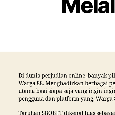
Melal
Di dunia perjudian online, banyak p
Warga 88. Menghadirkan berbagai per
utama bagi siapa saja yang ingin in
pengguna dan platform yang, Warg
Taruhan SBOBET dikenal luas sebagai