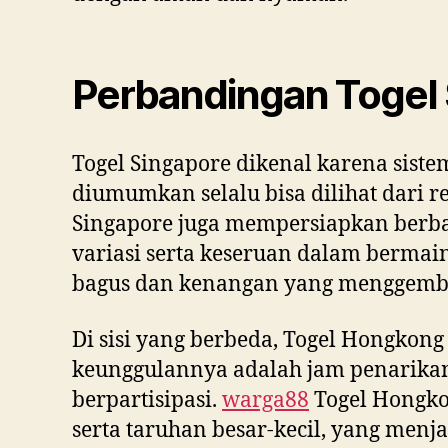
Perbandingan Togel
Togel Singapore dikenal karena siste
diumumkan selalu bisa dilihat dari re
Singapore juga mempersiapkan berba
variasi serta keseruan dalam berma
bagus dan kenangan yang menggembi
Di sisi yang berbeda, Togel Hongkong
keunggulannya adalah jam penarikan
berpartisipasi.
warga88
Togel Hongko
serta taruhan besar-kecil, yang men