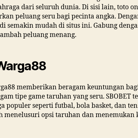
raga dari seluruh dunia. Di sisi lain, toto o
kan peluang seru bagi pecinta angka. Denga
jadi semakin mudah di situs ini. Gabung de
enambah peluang menang.
 Warga88
ga88 memberikan beragam keuntungan bagi 
gam tipe game taruhan yang seru. SBOBET ter
 populer seperti futbal, bola basket, dan ten
h menelusuri opsi taruhan dan menemukan 