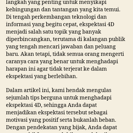
langkah yang penting untuk menyikapi
kebingungan dan tantangan yang kita temui.
Di tengah perkembangan teknologi dan
informasi yang begitu cepat, ekspektasi 4D
menjadi salah satu topik yang banyak
diperbincangkan, terutama di kalangan publik
yang tengah mencari jawaban dan peluang
baru. Akan tetapi, tidak semua orang mengerti
caranya cara yang benar untuk menghadapi
harapan ini agar tidak terjerat ke dalam
ekspektasi yang berlebihan.
Dalam artikel ini, kami hendak mengulas
sejumlah tips berguna untuk menghadapi
ekspektasi 4D, sehingga Anda dapat
menjadikan ekspektasi tersebut sebagai
motivasi yang positif serta bukanlah beban.
Dengan pendekatan yang bijak, Anda dapat