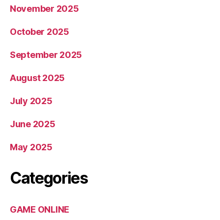
November 2025
October 2025
September 2025
August 2025
July 2025
June 2025
May 2025
Categories
GAME ONLINE