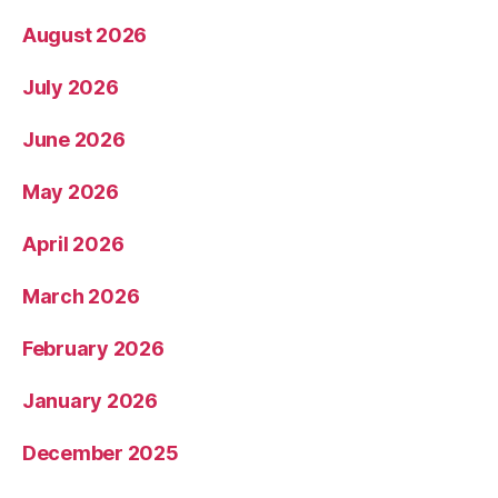
August 2026
July 2026
June 2026
May 2026
April 2026
March 2026
February 2026
January 2026
December 2025