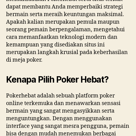
dapat membantu Anda memperbaiki strategi
bermain serta meraih keuntungan maksimal.
Apakah kalian merupakan pemula maupun
seorang pemain berpengalaman, mengetahui
cara memanfaatkan teknologi modern dan
kemampuan yang disediakan situs ini
merupakan langkah krusial pada keberhasilan
di meja poker.
Kenapa Pilih Poker Hebat?
Pokerhebat adalah sebuah platform poker
online terkemuka dan menawarkan sensasi
bermain yang sangat mengasyikkan serta
menguntungkan. Dengan menggunakan
interface yang sangat mesra pengguna, pemain
bisa dengan mudah menemukan berbagai