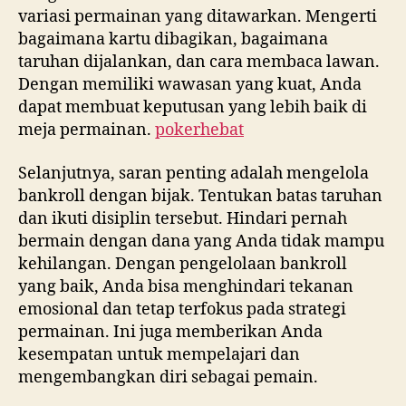
variasi permainan yang ditawarkan. Mengerti
bagaimana kartu dibagikan, bagaimana
taruhan dijalankan, dan cara membaca lawan.
Dengan memiliki wawasan yang kuat, Anda
dapat membuat keputusan yang lebih baik di
meja permainan.
pokerhebat
Selanjutnya, saran penting adalah mengelola
bankroll dengan bijak. Tentukan batas taruhan
dan ikuti disiplin tersebut. Hindari pernah
bermain dengan dana yang Anda tidak mampu
kehilangan. Dengan pengelolaan bankroll
yang baik, Anda bisa menghindari tekanan
emosional dan tetap terfokus pada strategi
permainan. Ini juga memberikan Anda
kesempatan untuk mempelajari dan
mengembangkan diri sebagai pemain.