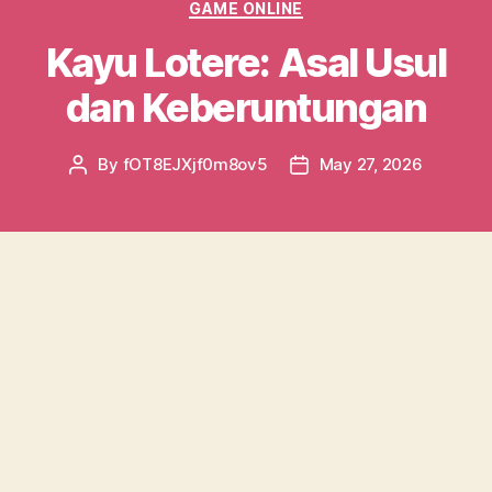
Categories
GAME ONLINE
Kayu Lotere: Asal Usul
dan Keberuntungan
By
fOT8EJXjf0m8ov5
May 27, 2026
Post
Post
author
date
Kayu lotere adalah salah satu kejadian yang
memikat minat banyak orang, terutama di
kalangan pecinta angka dan nasib baik.
Dengan akar-akar yang kuat dalam budaya dan
tradisi masyarakat, bahan togel sering kali
dilihat sebagai asal motivasi bagi mereka yang
percaya pada prediksi dan keberuntungan.