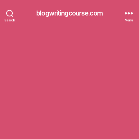
blogwritingcourse.com
Search
Menu