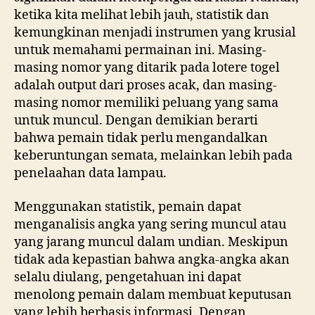
ketika kita melihat lebih jauh, statistik dan
kemungkinan menjadi instrumen yang krusial
untuk memahami permainan ini. Masing-
masing nomor yang ditarik pada lotere togel
adalah output dari proses acak, dan masing-
masing nomor memiliki peluang yang sama
untuk muncul. Dengan demikian berarti
bahwa pemain tidak perlu mengandalkan
keberuntungan semata, melainkan lebih pada
penelaahan data lampau.
Menggunakan statistik, pemain dapat
menganalisis angka yang sering muncul atau
yang jarang muncul dalam undian. Meskipun
tidak ada kepastian bahwa angka-angka akan
selalu diulang, pengetahuan ini dapat
menolong pemain dalam membuat keputusan
yang lebih berbasis informasi. Dengan