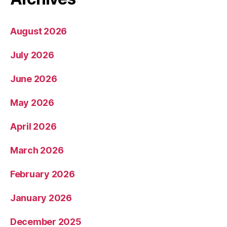
August 2026
July 2026
June 2026
May 2026
April 2026
March 2026
February 2026
January 2026
December 2025