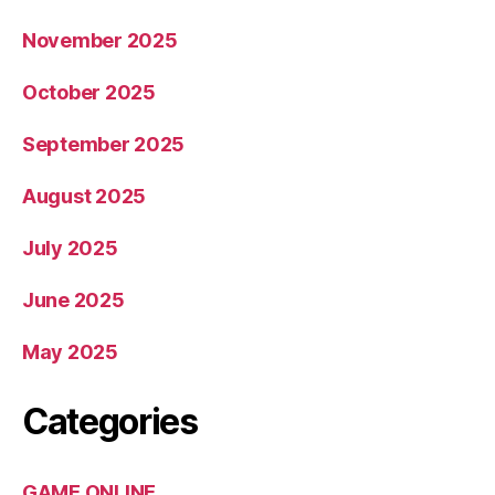
November 2025
October 2025
September 2025
August 2025
July 2025
June 2025
May 2025
Categories
GAME ONLINE