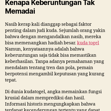
Kenapa Keberuntungan Tak
Memadai
Nasib kerap kali dianggap sebagai faktor
penting dalam judi kuda. Sejumlah orang yakin
bahwa dengan mengandalkan nasib, mereka
bisa memenangkan hadiah besar.
kuda togel
Namun, kenyataannya adalah bahwa
keberuntungan saja tidak bisa memastikan
keberhasilan. Tanpa adanya pemahaman yang
mendalam tentang tren dan pola, pemain
berpotensi mengambil keputusan yang kurang
tepat.
Di dunia kudatogel, angka memainkan fungsi
krusial dalam memprediksi dan hasil.
Informasi historis mengungkapkan bahwa
terdapat kecenderungan tertentu yang dapat