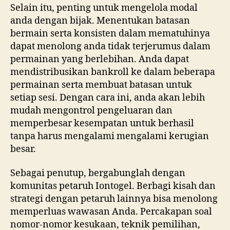
Selain itu, penting untuk mengelola modal
anda dengan bijak. Menentukan batasan
bermain serta konsisten dalam mematuhinya
dapat menolong anda tidak terjerumus dalam
permainan yang berlebihan. Anda dapat
mendistribusikan bankroll ke dalam beberapa
permainan serta membuat batasan untuk
setiap sesi. Dengan cara ini, anda akan lebih
mudah mengontrol pengeluaran dan
memperbesar kesempatan untuk berhasil
tanpa harus mengalami mengalami kerugian
besar.
Sebagai penutup, bergabunglah dengan
komunitas petaruh Iontogel. Berbagi kisah dan
strategi dengan petaruh lainnya bisa menolong
memperluas wawasan Anda. Percakapan soal
nomor-nomor kesukaan, teknik pemilihan,