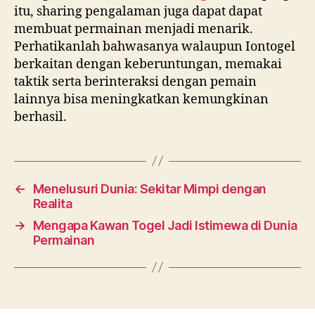
itu, sharing pengalaman juga dapat dapat
membuat permainan menjadi menarik.
Perhatikanlah bahwasanya walaupun Iontogel
berkaitan dengan keberuntungan, memakai
taktik serta berinteraksi dengan pemain
lainnya bisa meningkatkan kemungkinan
berhasil.
←
Menelusuri Dunia: Sekitar Mimpi dengan
Realita
→
Mengapa Kawan Togel Jadi Istimewa di Dunia
Permainan