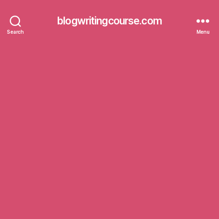
blogwritingcourse.com
Search
Menu