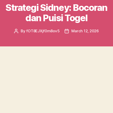
Strategi Sidney: Bocoran
dan Puisi Togel
By
fOT8EJXjf0m8ov5
March 12, 2026
Post
Post
author
date
Di dalam dunia jagat lotto, sejumlah pemain
yang selalu senantiasa mencari strategi serta
data terkini untuk menambah kemungkinan
dirinya dalam mendapatkan keberhasilan. Satu
permainan yang sangat memikat perhatian
adalah Sidney. Dengan keberadaan penarikan
langsung dan informasi angka yang terus
diperbarui, para pemain dapat melaksanakan
analisis yang komprehensif guna mendukung