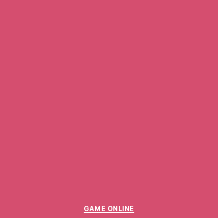
Categories
GAME ONLINE