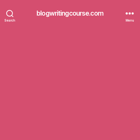
blogwritingcourse.com
Search
Menu