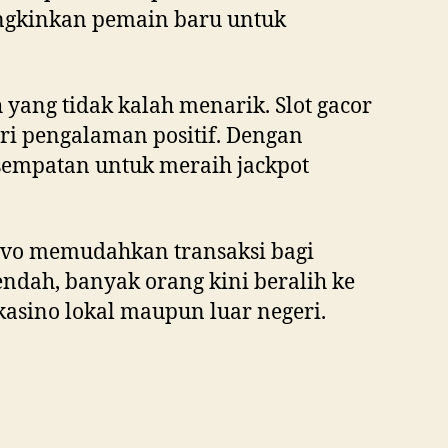
ngkinkan pemain baru untuk
yang tidak kalah menarik. Slot gacor
ri pengalaman positif. Dengan
sempatan untuk meraih jackpot
t ovo memudahkan transaksi bagi
ndah, banyak orang kini beralih ke
asino lokal maupun luar negeri.