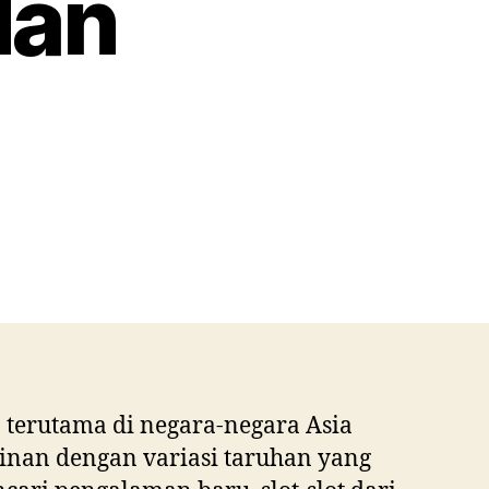
dan
, terutama di negara-negara Asia
ainan dengan variasi taruhan yang