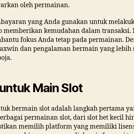
warkan oleh permainan.
mbayaran yang Anda gunakan untuk melakuka
lot ovo memberikan kemudahan dalam transaks
bantu fokus Anda tetap pada permainan. Den
axwin dan pengalaman bermain yang lebih ser
oja.
untuk Main Slot
tuk bermain slot adalah langkah pertama yan
gai permainan slot, dari slot bet kecil hing
ikan memilih platform yang memiliki lisensi