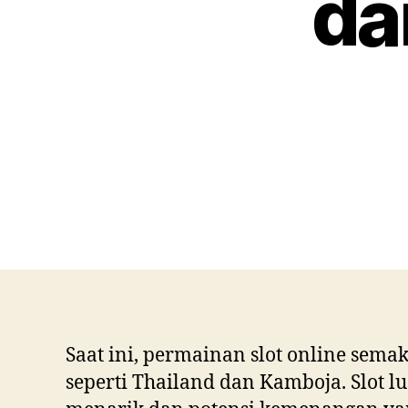
da
Saat ini, permainan slot online sema
seperti Thailand dan Kamboja. Slot 