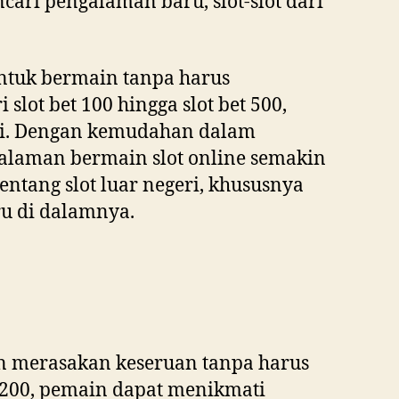
ri pengalaman baru, slot-slot dari
ntuk bermain tanpa harus
slot bet 100 hingga slot bet 500,
iki. Dengan kemudahan dalam
galaman bermain slot online semakin
entang slot luar negeri, khususnya
ru di dalamnya.
in merasakan keseruan tanpa harus
et 200, pemain dapat menikmati