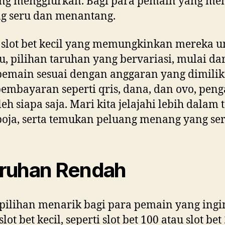
g menggiurkan. Bagi para pemain yang menca
ng seru dan menantang.
 slot bet kecil yang memungkinkan mereka u
 pilihan taruhan yang bervariasi, mulai dari 
p pemain sesuai dengan anggaran yang dimil
pembayaran seperti qris, dana, dan ovo, pen
siapa saja. Mari kita jelajahi lebih dalam t
oja, serta temukan peluang menang yang se
aruhan Rendah
 pilihan menarik bagi para pemain yang ing
 bet kecil, seperti slot bet 100 atau slot b