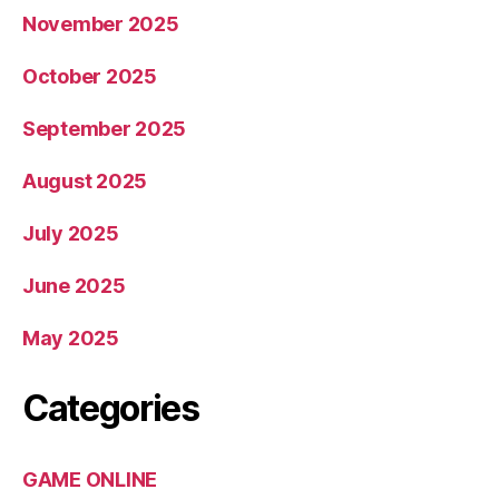
November 2025
October 2025
September 2025
August 2025
July 2025
June 2025
May 2025
Categories
GAME ONLINE