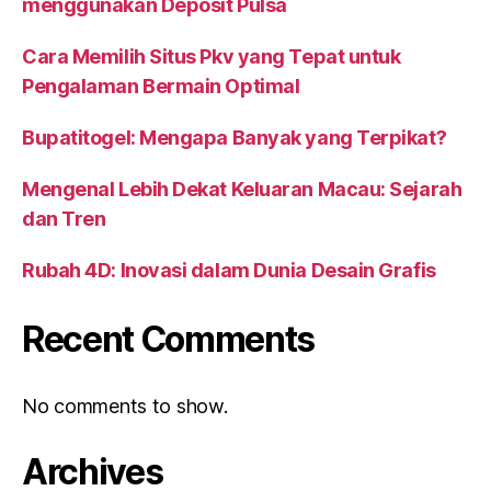
menggunakan Deposit Pulsa
Cara Memilih Situs Pkv yang Tepat untuk
Pengalaman Bermain Optimal
Bupatitogel: Mengapa Banyak yang Terpikat?
Mengenal Lebih Dekat Keluaran Macau: Sejarah
dan Tren
Rubah 4D: Inovasi dalam Dunia Desain Grafis
Recent Comments
No comments to show.
Archives