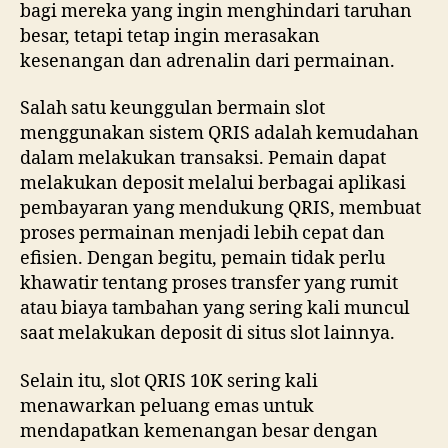
bagi mereka yang ingin menghindari taruhan
besar, tetapi tetap ingin merasakan
kesenangan dan adrenalin dari permainan.
Salah satu keunggulan bermain slot
menggunakan sistem QRIS adalah kemudahan
dalam melakukan transaksi. Pemain dapat
melakukan deposit melalui berbagai aplikasi
pembayaran yang mendukung QRIS, membuat
proses permainan menjadi lebih cepat dan
efisien. Dengan begitu, pemain tidak perlu
khawatir tentang proses transfer yang rumit
atau biaya tambahan yang sering kali muncul
saat melakukan deposit di situs slot lainnya.
Selain itu, slot QRIS 10K sering kali
menawarkan peluang emas untuk
mendapatkan kemenangan besar dengan