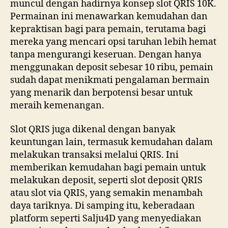
muncul dengan hadirnya konsep slot QRIS 10K.
Permainan ini menawarkan kemudahan dan
kepraktisan bagi para pemain, terutama bagi
mereka yang mencari opsi taruhan lebih hemat
tanpa mengurangi keseruan. Dengan hanya
menggunakan deposit sebesar 10 ribu, pemain
sudah dapat menikmati pengalaman bermain
yang menarik dan berpotensi besar untuk
meraih kemenangan.
Slot QRIS juga dikenal dengan banyak
keuntungan lain, termasuk kemudahan dalam
melakukan transaksi melalui QRIS. Ini
memberikan kemudahan bagi pemain untuk
melakukan deposit, seperti slot deposit QRIS
atau slot via QRIS, yang semakin menambah
daya tariknya. Di samping itu, keberadaan
platform seperti Salju4D yang menyediakan