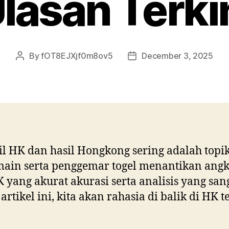
lasan Terki
By
fOT8EJXjf0m8ov5
December 3, 2025
Post
Post
author
date
il HK dan hasil Hongkong sering adalah top
main serta penggemar togel menantikan angk
 yang akurat akurasi serta analisis yang s
 artikel ini, kita akan rahasia di balik di 