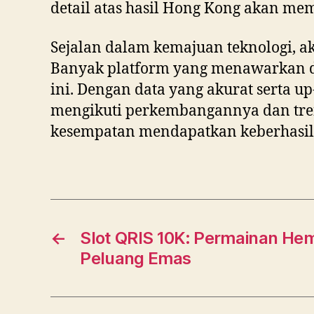
detail atas hasil Hong Kong akan m
Sejalan dalam kemajuan teknologi, a
Banyak platform yang menawarkan da
ini. Dengan data yang akurat serta u
mengikuti perkembangannya dan tren
kesempatan mendapatkan keberhasil
←
Slot QRIS 10K: Permainan He
Peluang Emas