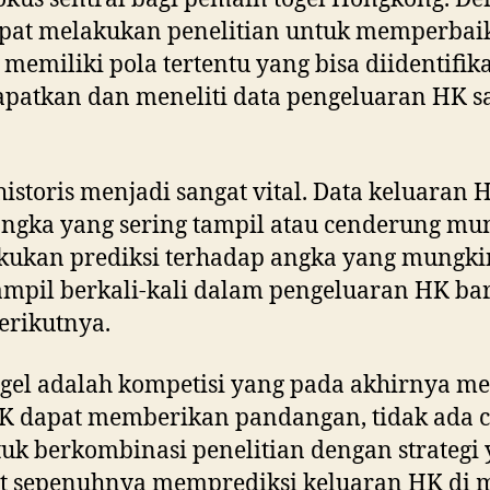
pat melakukan penelitian untuk memperbaik
memiliki pola tertentu yang bisa diidentifik
patkan dan meneliti data pengeluaran HK sa
historis menjadi sangat vital. Data keluar
gka yang sering tampil atau cenderung munc
ukan prediksi terhadap angka yang mungkin 
 tampil berkali-kali dalam pengeluaran HK b
erikutnya.
ogel adalah kompetisi yang pada akhirnya 
HK dapat memberikan pandangan, tidak ada
 berkombinasi penelitian dengan strategi ya
t sepenuhnya memprediksi keluaran HK di m