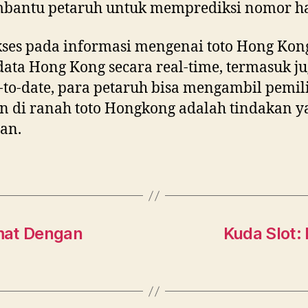
embantu petaruh untuk memprediksi nomor ha
kses pada informasi mengenai toto Hong Kon
ta Hong Kong secara real-time, termasuk 
p-to-date, para petaruh bisa mengambil pemil
 di ranah toto Hongkong adalah tindakan y
an.
mat Dengan
Kuda Slot: