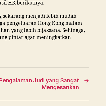
sil HK berikutnya.
g sekarang menjadi lebih mudah.
juga pengeluaran Hong Kong malam
ihan yang lebih bijaksana. Sehingga,
ang pintar agar meningkatkan
 Pengalaman Judi yang Sangat
→
Mengesankan