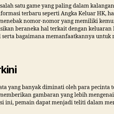
alah satu game yang paling dalam kalangan
ormasi terbaru seperti Angka Keluar HK, has
enebak nomor-nomor yang memiliki kemung
kusikan beraneka hal terkait dengan keluara
id serta bagaimana memanfaatkannya untuk
kini
ata yang banyak diminati oleh para pecinta t
k memberikan gambaran yang lebih mengena
i ini, pemain dapat menjadi teliti dalam 