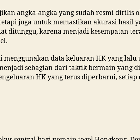
ikan angka-angka yang sudah resmi dirilis o
tetapi juga untuk memastikan akurasi hasil 
at ditunggu, karena menjadi kesempatan te
el.
ali menggunakan data keluaran HK yang la
menjadi sebagian dari taktik bermain yang
geluaran HK yang terus diperbarui, setiap
okus sentral bagi pemain togel Hongkong. De