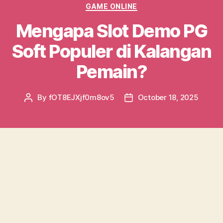
Categories
GAME ONLINE
Mengapa Slot Demo PG
Soft Populer di Kalangan
Pemain?
By
fOT8EJXjf0m8ov5
October 18, 2025
Post
Post
author
date
Di era digital saat ini, permainan slot online
semakin diminati oleh banyak kalangan. Salah
satu penyebab utamanya adalah keberadaan
akun demo yang memungkinkan pemain
untuk mencoba berbagai jenis permainan
tanpa perlu mempertaruhkan uang asli. Salah