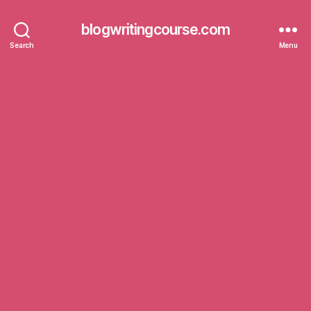
blogwritingcourse.com
Search
Menu