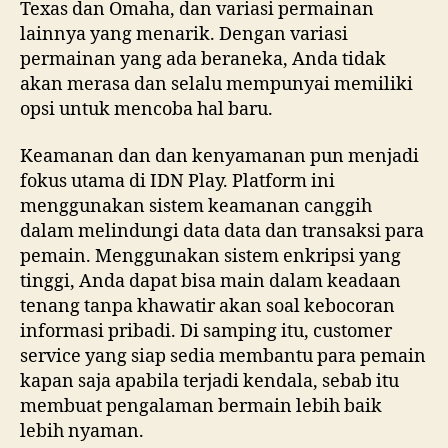
Texas dan Omaha, dan variasi permainan
lainnya yang menarik. Dengan variasi
permainan yang ada beraneka, Anda tidak
akan merasa dan selalu mempunyai memiliki
opsi untuk mencoba hal baru.
Keamanan dan dan kenyamanan pun menjadi
fokus utama di IDN Play. Platform ini
menggunakan sistem keamanan canggih
dalam melindungi data data dan transaksi para
pemain. Menggunakan sistem enkripsi yang
tinggi, Anda dapat bisa main dalam keadaan
tenang tanpa khawatir akan soal kebocoran
informasi pribadi. Di samping itu, customer
service yang siap sedia membantu para pemain
kapan saja apabila terjadi kendala, sebab itu
membuat pengalaman bermain lebih baik
lebih nyaman.