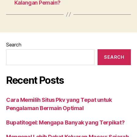
Kalangan Pemain?
Search
SEARCH
Recent Posts
Cara Memilih Situs Pkv yang Tepat untuk
Pengalaman Bermain Optimal
Bupatitogel: Mengapa Banyak yang Terpikat?
Mengenal Lebih Dekat Keluaran Macau: Sejarah