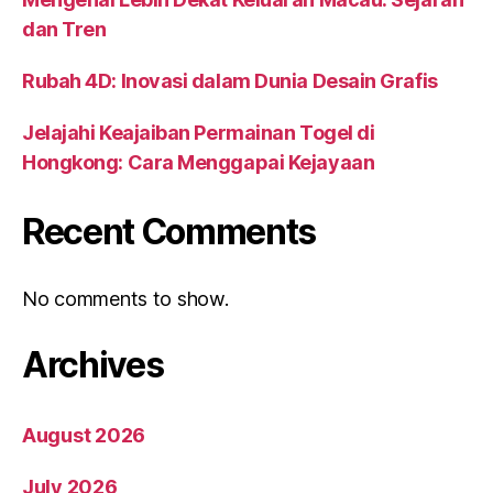
dan Tren
Rubah 4D: Inovasi dalam Dunia Desain Grafis
Jelajahi Keajaiban Permainan Togel di
Hongkong: Cara Menggapai Kejayaan
Recent Comments
No comments to show.
Archives
August 2026
July 2026