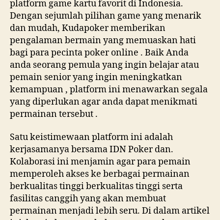
platform game kartu favorit di Indonesia.
Dengan sejumlah pilihan game yang menarik
dan mudah, Kudapoker memberikan
pengalaman bermain yang memuaskan hati
bagi para pecinta poker online . Baik Anda
anda seorang pemula yang ingin belajar atau
pemain senior yang ingin meningkatkan
kemampuan , platform ini menawarkan segala
yang diperlukan agar anda dapat menikmati
permainan tersebut .
Satu keistimewaan platform ini adalah
kerjasamanya bersama IDN Poker dan.
Kolaborasi ini menjamin agar para pemain
memperoleh akses ke berbagai permainan
berkualitas tinggi berkualitas tinggi serta
fasilitas canggih yang akan membuat
permainan menjadi lebih seru. Di dalam artikel