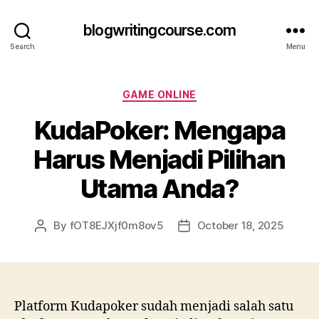
blogwritingcourse.com
Search
Menu
Categories
GAME ONLINE
KudaPoker: Mengapa
Harus Menjadi Pilihan
Utama Anda?
By
fOT8EJXjf0m8ov5
October 18, 2025
Post
Post
author
date
Platform Kudapoker sudah menjadi salah satu