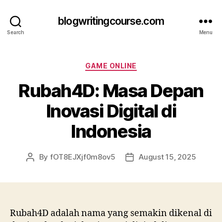
blogwritingcourse.com
Search
Menu
Categories
GAME ONLINE
Rubah4D: Masa Depan
Inovasi Digital di
Indonesia
By
fOT8EJXjf0m8ov5
August 15, 2025
Post
Post
author
date
Rubah4D adalah nama yang semakin dikenal di