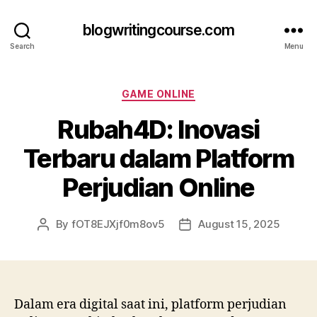
blogwritingcourse.com
Search
Menu
Categories
GAME ONLINE
Rubah4D: Inovasi
Terbaru dalam Platform
Perjudian Online
By
fOT8EJXjf0m8ov5
August 15, 2025
Post
Post
author
date
Dalam era digital saat ini, platform perjudian