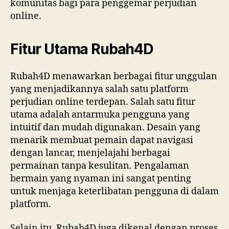
komunitas bagi para penggemar perjudian
online.
Fitur Utama Rubah4D
Rubah4D menawarkan berbagai fitur unggulan
yang menjadikannya salah satu platform
perjudian online terdepan. Salah satu fitur
utama adalah antarmuka pengguna yang
intuitif dan mudah digunakan. Desain yang
menarik membuat pemain dapat navigasi
dengan lancar, menjelajahi berbagai
permainan tanpa kesulitan. Pengalaman
bermain yang nyaman ini sangat penting
untuk menjaga keterlibatan pengguna di dalam
platform.
Selain itu, Rubah4D juga dikenal dengan proses