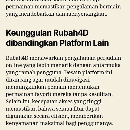
permainan memastikan pengalaman bermain
yang mendebarkan dan menyenangkan.
Keunggulan Rubah4D
dibandingkan Platform Lain
Rubah4D menawarkan pengalaman perjudian
online yang lebih menarik dengan antarmuka
yang ramah pengguna. Desain platform ini
dirancang agar mudah dinavigasi,
memungkinkan pemain menemukan
permainan favorit mereka tanpa kesulitan.
Selain itu, kecepatan akses yang tinggi
memastikan bahwa semua fitur dapat
digunakan secara efisien, memberikan
kenyamanan maksimal bagi penggunanya.