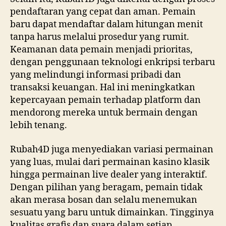
pendaftaran yang cepat dan aman. Pemain
baru dapat mendaftar dalam hitungan menit
tanpa harus melalui prosedur yang rumit.
Keamanan data pemain menjadi prioritas,
dengan penggunaan teknologi enkripsi terbaru
yang melindungi informasi pribadi dan
transaksi keuangan. Hal ini meningkatkan
kepercayaan pemain terhadap platform dan
mendorong mereka untuk bermain dengan
lebih tenang.
Rubah4D juga menyediakan variasi permainan
yang luas, mulai dari permainan kasino klasik
hingga permainan live dealer yang interaktif.
Dengan pilihan yang beragam, pemain tidak
akan merasa bosan dan selalu menemukan
sesuatu yang baru untuk dimainkan. Tingginya
kualitas grafis dan suara dalam setiap