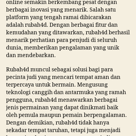
online semakin berkembang pesat dengan
berbagai inovasi yang menarik. Salah satu
platform yang tengah ramai dibicarakan
adalah rubah4d. Dengan berbagai fitur dan
kemudahan yang ditawarkan, rubah4d berhasil
menarik perhatian para penjudi di seluruh
dunia, memberikan pengalaman yang unik
dan mendebarkan.
Rubah4d muncul sebagai solusi bagi para
pecinta judi yang mencari tempat aman dan
terpercaya untuk bermain. Mengusung
teknologi canggih dan antarmuka yang ramah
pengguna, rubah4d menawarkan berbagai
jenis permainan yang dapat dinikmati baik
oleh pemula maupun pemain berpengalaman.
Dengan demikian, rubah4d tidak hanya
sekadar tempat taruhan, tetapi juga menjadi