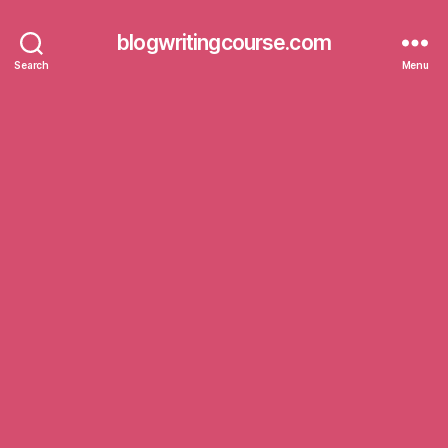
blogwritingcourse.com
Search
Menu