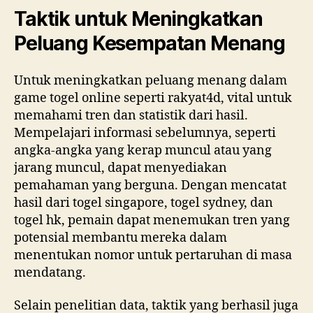
Taktik untuk Meningkatkan
Peluang Kesempatan Menang
Untuk meningkatkan peluang menang dalam
game togel online seperti rakyat4d, vital untuk
memahami tren dan statistik dari hasil.
Mempelajari informasi sebelumnya, seperti
angka-angka yang kerap muncul atau yang
jarang muncul, dapat menyediakan
pemahaman yang berguna. Dengan mencatat
hasil dari togel singapore, togel sydney, dan
togel hk, pemain dapat menemukan tren yang
potensial membantu mereka dalam
menentukan nomor untuk pertaruhan di masa
mendatang.
Selain penelitian data, taktik yang berhasil juga