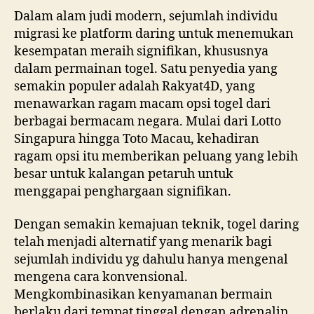
Dalam alam judi modern, sejumlah individu
migrasi ke platform daring untuk menemukan
kesempatan meraih signifikan, khususnya
dalam permainan togel. Satu penyedia yang
semakin populer adalah Rakyat4D, yang
menawarkan ragam macam opsi togel dari
berbagai bermacam negara. Mulai dari Lotto
Singapura hingga Toto Macau, kehadiran
ragam opsi itu memberikan peluang yang lebih
besar untuk kalangan petaruh untuk
menggapai penghargaan signifikan.
Dengan semakin kemajuan teknik, togel daring
telah menjadi alternatif yang menarik bagi
sejumlah individu yg dahulu hanya mengenal
mengena cara konvensional.
Mengkombinasikan kenyamanan bermain
berlaku dari tempat tinggal dengan adrenalin