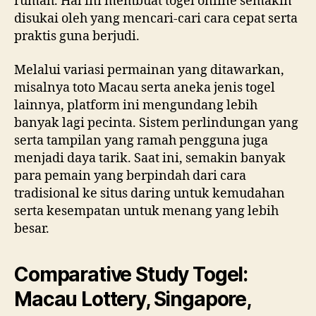
rumah. Hal ini membuat togel online semakin
disukai oleh yang mencari-cari cara cepat serta
praktis guna berjudi.
Melalui variasi permainan yang ditawarkan,
misalnya toto Macau serta aneka jenis togel
lainnya, platform ini mengundang lebih
banyak lagi pecinta. Sistem perlindungan yang
serta tampilan yang ramah pengguna juga
menjadi daya tarik. Saat ini, semakin banyak
para pemain yang berpindah dari cara
tradisional ke situs daring untuk kemudahan
serta kesempatan untuk menang yang lebih
besar.
Comparative Study Togel:
Macau Lottery, Singapore,