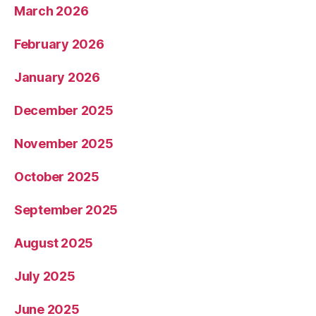
March 2026
February 2026
January 2026
December 2025
November 2025
October 2025
September 2025
August 2025
July 2025
June 2025