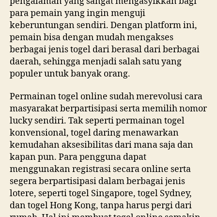
pengalaman yang sangat mengasyikkan bagi
para pemain yang ingin menguji
keberuntungan sendiri. Dengan platform ini,
pemain bisa dengan mudah mengakses
berbagai jenis togel dari berasal dari berbagai
daerah, sehingga menjadi salah satu yang
populer untuk banyak orang.
Permainan togel online sudah merevolusi cara
masyarakat berpartisipasi serta memilih nomor
lucky sendiri. Tak seperti permainan togel
konvensional, togel daring menawarkan
kemudahan aksesibilitas dari mana saja dan
kapan pun. Para pengguna dapat
menggunakan registrasi secara online serta
segera berpartisipasi dalam berbagai jenis
lotere, seperti togel Singapore, togel Sydney,
dan togel Hong Kong, tanpa harus pergi dari