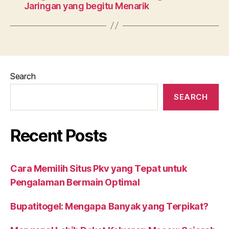
Jaringan yang begitu Menarik
Search
SEARCH
Recent Posts
Cara Memilih Situs Pkv yang Tepat untuk
Pengalaman Bermain Optimal
Bupatitogel: Mengapa Banyak yang Terpikat?