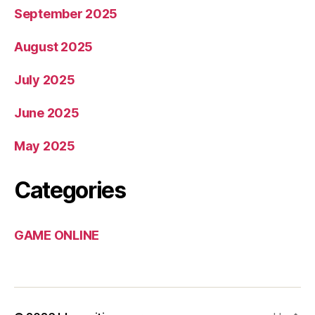
September 2025
August 2025
July 2025
June 2025
May 2025
Categories
GAME ONLINE