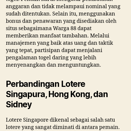
anggaran dan tidak melampaui nominal yang
sudah ditentukan. Selain itu, menggunakan
bonus dan penawaran yang disediakan oleh
situs sebagaimana Warga 88 dapat
memberikan manfaat tambahan. Melalui
manajemen yang baik atas uang dan taktik
yang tepat, partisipan dapat menjalani
pengalaman togel daring yang lebih
menyenangkan dan menguntungkan.
Perbandingan Lotere
Singapura, Hong Kong, dan
Sidney
Lotere Singapore dikenal sebagai salah satu
lotere yang sangat diminati di antara pemain.