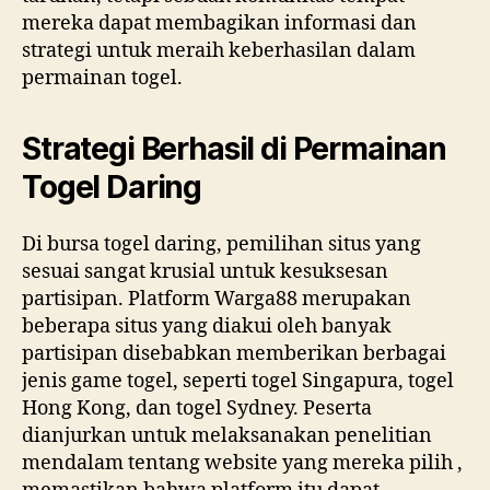
mereka dapat membagikan informasi dan
strategi untuk meraih keberhasilan dalam
permainan togel.
Strategi Berhasil di Permainan
Togel Daring
Di bursa togel daring, pemilihan situs yang
sesuai sangat krusial untuk kesuksesan
partisipan. Platform Warga88 merupakan
beberapa situs yang diakui oleh banyak
partisipan disebabkan memberikan berbagai
jenis game togel, seperti togel Singapura, togel
Hong Kong, dan togel Sydney. Peserta
dianjurkan untuk melaksanakan penelitian
mendalam tentang website yang mereka pilih ,