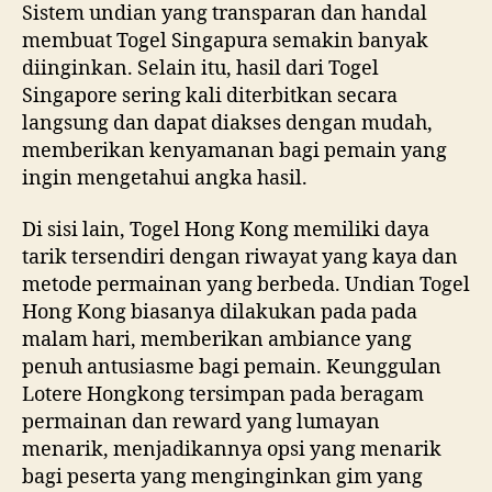
Sistem undian yang transparan dan handal
membuat Togel Singapura semakin banyak
diinginkan. Selain itu, hasil dari Togel
Singapore sering kali diterbitkan secara
langsung dan dapat diakses dengan mudah,
memberikan kenyamanan bagi pemain yang
ingin mengetahui angka hasil.
Di sisi lain, Togel Hong Kong memiliki daya
tarik tersendiri dengan riwayat yang kaya dan
metode permainan yang berbeda. Undian Togel
Hong Kong biasanya dilakukan pada pada
malam hari, memberikan ambiance yang
penuh antusiasme bagi pemain. Keunggulan
Lotere Hongkong tersimpan pada beragam
permainan dan reward yang lumayan
menarik, menjadikannya opsi yang menarik
bagi peserta yang menginginkan gim yang