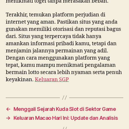
menikmati togel tanpa merasakan beban.
Terakhir, temukan platform perjudian di
internet yang aman. Pastikan situs yang anda
gunakan memiliki otorisasi dan reputasi bagus
dari. Situs yang terpercaya tidak hanya
amankan informasi pribadi kamu, tetapi dan
menjamin jalannya permainan yang adil.
Dengan cara menggunakan platform yang
tepat, kamu mampu menikmati pengalaman
bermain lotto secara lebih nyaman serta penuh
keyakinan.
Keluaran SGP
←
Menggali Sejarah Kuda Slot di Sektor Game
→
Keluaran Macao Hari Ini: Update dan Analisis