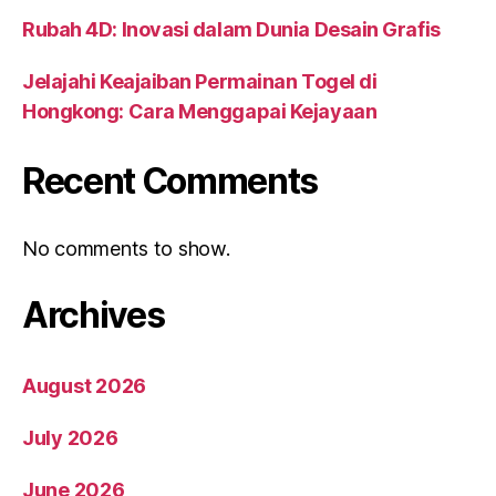
Rubah 4D: Inovasi dalam Dunia Desain Grafis
Jelajahi Keajaiban Permainan Togel di
Hongkong: Cara Menggapai Kejayaan
Recent Comments
No comments to show.
Archives
August 2026
July 2026
June 2026