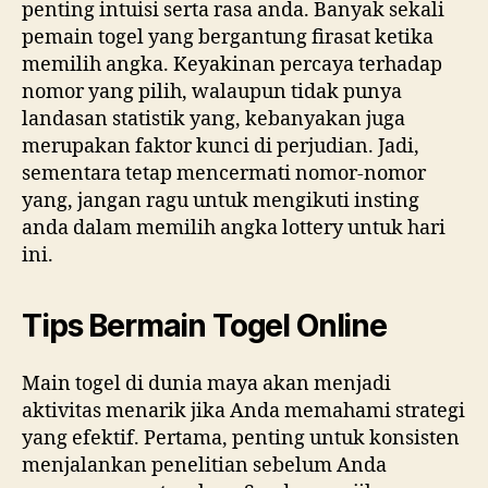
penting intuisi serta rasa anda. Banyak sekali
pemain togel yang bergantung firasat ketika
memilih angka. Keyakinan percaya terhadap
nomor yang pilih, walaupun tidak punya
landasan statistik yang, kebanyakan juga
merupakan faktor kunci di perjudian. Jadi,
sementara tetap mencermati nomor-nomor
yang, jangan ragu untuk mengikuti insting
anda dalam memilih angka lottery untuk hari
ini.
Tips Bermain Togel Online
Main togel di dunia maya akan menjadi
aktivitas menarik jika Anda memahami strategi
yang efektif. Pertama, penting untuk konsisten
menjalankan penelitian sebelum Anda