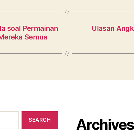
a soal Permainan
Ulasan Angk
 Mereka Semua
Archive
SEARCH