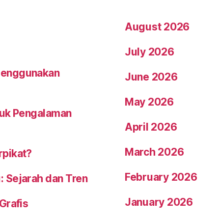
August 2026
July 2026
menggunakan
June 2026
May 2026
tuk Pengalaman
April 2026
March 2026
rpikat?
February 2026
: Sejarah dan Tren
January 2026
Grafis