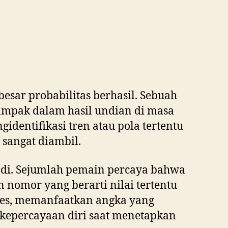
sar probabilitas berhasil. Sebuah
tampak dalam hasil undian di masa
dentifikasi tren atau pola tertentu
sangat diambil.
adi. Sejumlah pemain percaya bahwa
n nomor yang berarti nilai tertentu
es, memanfaatkan angka yang
kepercayaan diri saat menetapkan