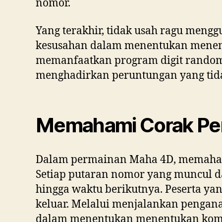
nomor.
Yang terakhir, tidak usah ragu men
kesusahan dalam menentukan menent
memanfaatkan program digit random a
menghadirkan peruntungan yang tida
Memahami Corak Pe
Dalam permainan Maha 4D, memahami
Setiap putaran nomor yang muncul 
hingga waktu berikutnya. Peserta ya
keluar. Melalui menjalankan pengana
dalam menentukan menentukan kombin