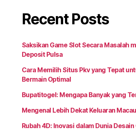
Recent Posts
Saksikan Game Slot Secara Masalah 
Deposit Pulsa
Cara Memilih Situs Pkv yang Tepat un
Bermain Optimal
Bupatitogel: Mengapa Banyak yang Te
Mengenal Lebih Dekat Keluaran Macau
Rubah 4D: Inovasi dalam Dunia Desain 