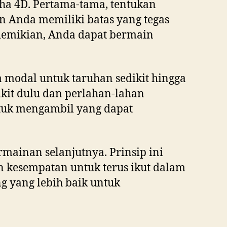
aha 4D. Pertama-tama, tentukan
 Anda memiliki batas yang tegas
 demikian, Anda dapat bermain
 modal untuk taruhan sedikit hingga
ikit dulu dan perlahan-lahan
tuk mengambil yang dapat
mainan selanjutnya. Prinsip ini
 kesempatan untuk terus ikut dalam
g yang lebih baik untuk