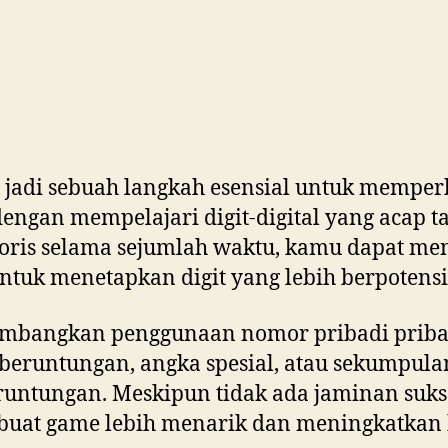
jadi sebuah langkah esensial untuk memperbe
dengan mempelajari digit-digital yang acap 
oris selama sejumlah waktu, kamu dapat mengi
uk menetapkan digit yang lebih berpotensi 
ertimbangkan penggunaan nomor pribadi prib
keberuntungan, angka spesial, atau sekumpula
tungan. Meskipun tidak ada jaminan suks
uat game lebih menarik dan meningkatkan 