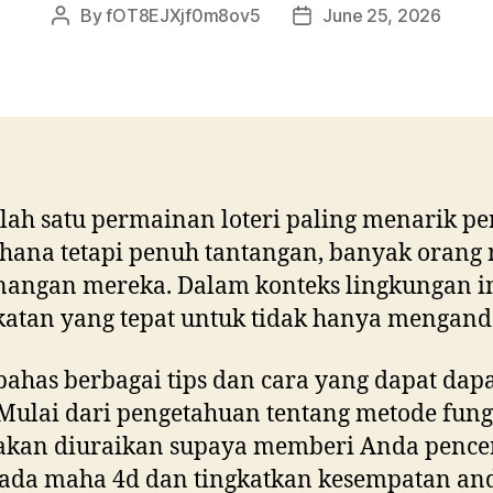
By
fOT8EJXjf0m8ov5
June 25, 2026
Post
Post
author
date
ah satu permainan loteri paling menarik pe
ana tetapi penuh tantangan, banyak orang
gan mereka. Dalam konteks lingkungan ini 
ekatan yang tepat untuk tidak hanya mengan
bahas berbagai tips dan cara yang dapat da
ai dari pengetahuan tentang metode fungsi 
ian akan diuraikan supaya memberi Anda pen
 pada maha 4d dan tingkatkan kesempatan a