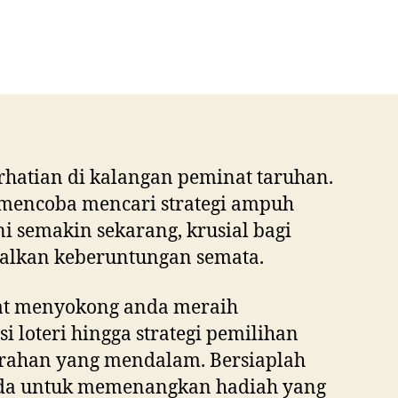
rhatian di kalangan peminat taruhan.
 mencoba mencari strategi ampuh
semakin sekarang, krusial bagi
dalkan keberuntungan semata.
pat menyokong anda meraih
loteri hingga strategi pemilihan
cerahan yang mendalam. Bersiaplah
nda untuk memenangkan hadiah yang