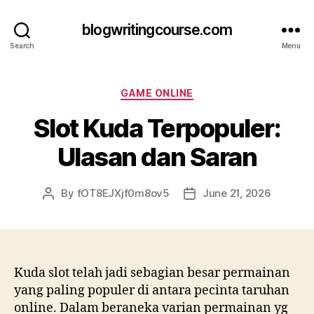
blogwritingcourse.com
Search
Menu
Categories
GAME ONLINE
Slot Kuda Terpopuler:
Ulasan dan Saran
By
fOT8EJXjf0m8ov5
June 21, 2026
Post
Post
author
date
Kuda slot telah jadi sebagian besar permainan
yang paling populer di antara pecinta taruhan
online. Dalam beraneka varian permainan yg