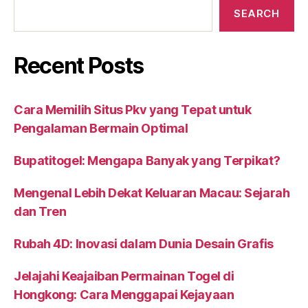
SEARCH
Recent Posts
Cara Memilih Situs Pkv yang Tepat untuk
Pengalaman Bermain Optimal
Bupatitogel: Mengapa Banyak yang Terpikat?
Mengenal Lebih Dekat Keluaran Macau: Sejarah
dan Tren
Rubah 4D: Inovasi dalam Dunia Desain Grafis
Jelajahi Keajaiban Permainan Togel di
Hongkong: Cara Menggapai Kejayaan