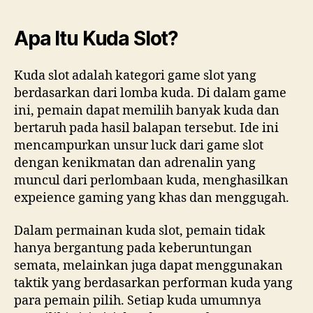
Apa Itu Kuda Slot?
Kuda slot adalah kategori game slot yang
berdasarkan dari lomba kuda. Di dalam game
ini, pemain dapat memilih banyak kuda dan
bertaruh pada hasil balapan tersebut. Ide ini
mencampurkan unsur luck dari game slot
dengan kenikmatan dan adrenalin yang
muncul dari perlombaan kuda, menghasilkan
expeience gaming yang khas dan menggugah.
Dalam permainan kuda slot, pemain tidak
hanya bergantung pada keberuntungan
semata, melainkan juga dapat menggunakan
taktik yang berdasarkan performan kuda yang
para pemain pilih. Setiap kuda umumnya