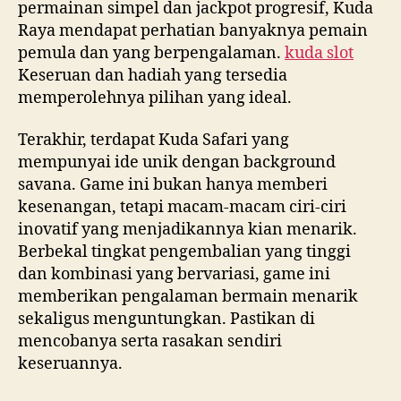
permainan simpel dan jackpot progresif, Kuda
Raya mendapat perhatian banyaknya pemain
pemula dan yang berpengalaman.
kuda slot
Keseruan dan hadiah yang tersedia
memperolehnya pilihan yang ideal.
Terakhir, terdapat Kuda Safari yang
mempunyai ide unik dengan background
savana. Game ini bukan hanya memberi
kesenangan, tetapi macam-macam ciri-ciri
inovatif yang menjadikannya kian menarik.
Berbekal tingkat pengembalian yang tinggi
dan kombinasi yang bervariasi, game ini
memberikan pengalaman bermain menarik
sekaligus menguntungkan. Pastikan di
mencobanya serta rasakan sendiri
keseruannya.