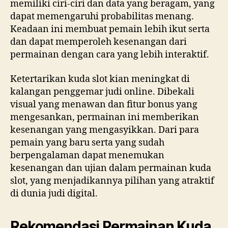
memiliki ciri-ciri dan data yang beragam, yang
dapat memengaruhi probabilitas menang.
Keadaan ini membuat pemain lebih ikut serta
dan dapat memperoleh kesenangan dari
permainan dengan cara yang lebih interaktif.
Ketertarikan kuda slot kian meningkat di
kalangan penggemar judi online. Dibekali
visual yang menawan dan fitur bonus yang
mengesankan, permainan ini memberikan
kesenangan yang mengasyikkan. Dari para
pemain yang baru serta yang sudah
berpengalaman dapat menemukan
kesenangan dan ujian dalam permainan kuda
slot, yang menjadikannya pilihan yang atraktif
di dunia judi digital.
Rekomendasi Permainan Kuda