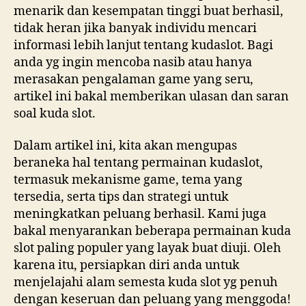
menarik dan kesempatan tinggi buat berhasil,
tidak heran jika banyak individu mencari
informasi lebih lanjut tentang kudaslot. Bagi
anda yg ingin mencoba nasib atau hanya
merasakan pengalaman game yang seru,
artikel ini bakal memberikan ulasan dan saran
soal kuda slot.
Dalam artikel ini, kita akan mengupas
beraneka hal tentang permainan kudaslot,
termasuk mekanisme game, tema yang
tersedia, serta tips dan strategi untuk
meningkatkan peluang berhasil. Kami juga
bakal menyarankan beberapa permainan kuda
slot paling populer yang layak buat diuji. Oleh
karena itu, persiapkan diri anda untuk
menjelajahi alam semesta kuda slot yg penuh
dengan keseruan dan peluang yang menggoda!