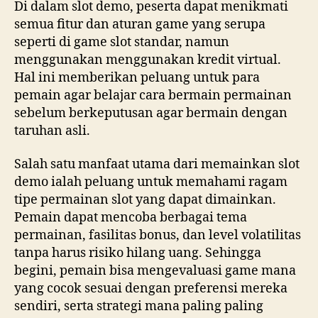
Di dalam slot demo, peserta dapat menikmati
semua fitur dan aturan game yang serupa
seperti di game slot standar, namun
menggunakan menggunakan kredit virtual.
Hal ini memberikan peluang untuk para
pemain agar belajar cara bermain permainan
sebelum berkeputusan agar bermain dengan
taruhan asli.
Salah satu manfaat utama dari memainkan slot
demo ialah peluang untuk memahami ragam
tipe permainan slot yang dapat dimainkan.
Pemain dapat mencoba berbagai tema
permainan, fasilitas bonus, dan level volatilitas
tanpa harus risiko hilang uang. Sehingga
begini, pemain bisa mengevaluasi game mana
yang cocok sesuai dengan preferensi mereka
sendiri, serta strategi mana paling paling