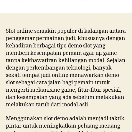
author
date
Slot online semakin populer di kalangan antara
penggemar permainan judi, khususnya dengan
kehadiran berbagai tipe demo slot yang
memberi kesempatan pemain agar uji game
tanpa kekhawatiran kehilangan modal. Sejalan
dengan perkembangan teknologi, banyak
sekali tempat judi online menawarkan demo
slot sebagai cara jalan bagi pemain untuk
mengerti mekanisme game, fitur-fitur spesial,
dan kesempatan yang ada sebelum melakukan
melakukan taruh dari modal asli.
Menggunakan slot demo adalah menjadi taktik
pintar untuk meningkatkan peluang menang