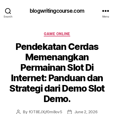
blogwritingcourse.com
Search
Menu
Categories
GAME ONLINE
Pendekatan Cerdas
Memenangkan
Permainan Slot Di
Internet: Panduan dan
Strategi dari Demo Slot
Demo.
By
fOT8EJXjf0m8ov5
June 2, 2026
Post
Post