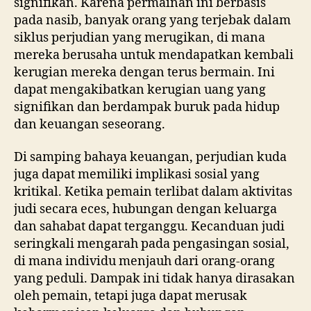
signifikan. Karena permainan ini berbasis
pada nasib, banyak orang yang terjebak dalam
siklus perjudian yang merugikan, di mana
mereka berusaha untuk mendapatkan kembali
kerugian mereka dengan terus bermain. Ini
dapat mengakibatkan kerugian uang yang
signifikan dan berdampak buruk pada hidup
dan keuangan seseorang.
Di samping bahaya keuangan, perjudian kuda
juga dapat memiliki implikasi sosial yang
kritikal. Ketika pemain terlibat dalam aktivitas
judi secara eces, hubungan dengan keluarga
dan sahabat dapat terganggu. Kecanduan judi
seringkali mengarah pada pengasingan sosial,
di mana individu menjauh dari orang-orang
yang peduli. Dampak ini tidak hanya dirasakan
oleh pemain, tetapi juga dapat merusak