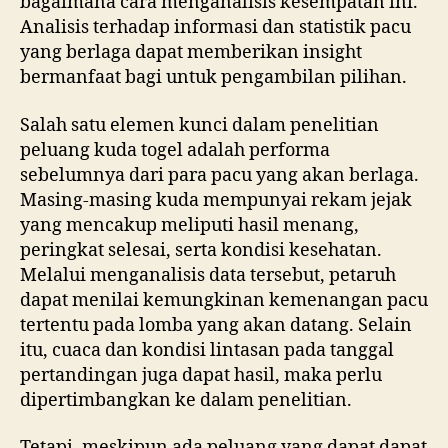
bagaimana cara menganalisis kesempatan ini.
Analisis terhadap informasi dan statistik pacu
yang berlaga dapat memberikan insight
bermanfaat bagi untuk pengambilan pilihan.
Salah satu elemen kunci dalam penelitian
peluang kuda togel adalah performa
sebelumnya dari para pacu yang akan berlaga.
Masing-masing kuda mempunyai rekam jejak
yang mencakup meliputi hasil menang,
peringkat selesai, serta kondisi kesehatan.
Melalui menganalisis data tersebut, petaruh
dapat menilai kemungkinan kemenangan pacu
tertentu pada lomba yang akan datang. Selain
itu, cuaca dan kondisi lintasan pada tanggal
pertandingan juga dapat hasil, maka perlu
dipertimbangkan ke dalam penelitian.
Tetapi, meskipun ada peluang yang dapat dapat