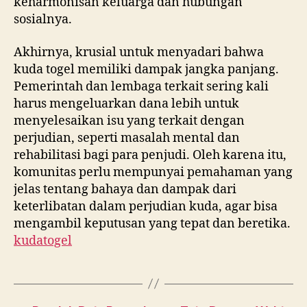
keharmonisan keluarga dan hubungan
sosialnya.
Akhirnya, krusial untuk menyadari bahwa
kuda togel memiliki dampak jangka panjang.
Pemerintah dan lembaga terkait sering kali
harus mengeluarkan dana lebih untuk
menyelesaikan isu yang terkait dengan
perjudian, seperti masalah mental dan
rehabilitasi bagi para penjudi. Oleh karena itu,
komunitas perlu mempunyai pemahaman yang
jelas tentang bahaya dan dampak dari
keterlibatan dalam perjudian kuda, agar bisa
mengambil keputusan yang tepat dan beretika.
kudatogel