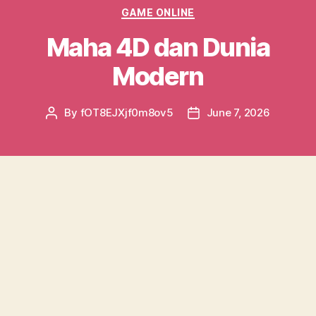
Categories
GAME ONLINE
Maha 4D dan Dunia
Modern
By
fOT8EJXjf0m8ov5
June 7, 2026
Post
Post
author
date
Dalam beberapa tahun belakangan ini, industri
judi menjadi lebih rumit dan menarik dengan
kemunculan platform-platform daring yang
beragam.
maha4d
Salah satu nama yang
semakin sering dibicarakan yakni Maha4D,
yaitu sebuah situs yang memberikan
bermacam-macam variasi permainan yang