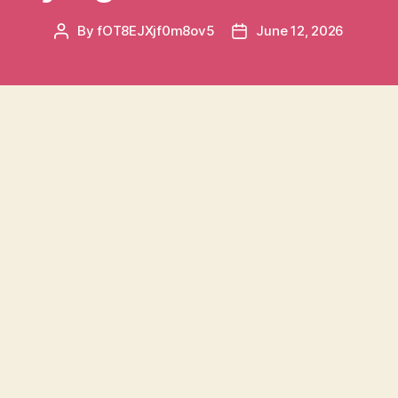
By
fOT8EJXjf0m8ov5
June 12, 2026
Post
Post
author
date
Masuk dengan kelompok Dewi 4D adalah
tindakan yang menarik perhatian bagi para
pencinta penggemar game dan perjudian.
Komunitas ini memberikan platform kepada
para anggotanya untuk salurkan cerita, tips,
dan strategi terkait game yang dimainkan.
Dengan semakin populernya permainan
online, Dewi4D muncul sebagai ruang untuk
orang-orang yang ingin menambah wawasan
dan menjalin hubungan dengan pemain
lainnya.