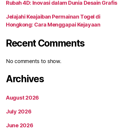
Rubah 4D: Inovasi dalam Dunia Desain Grafis
Jelajahi Keajaiban Permainan Togel di
Hongkong: Cara Menggapai Kejayaan
Recent Comments
No comments to show.
Archives
August 2026
July 2026
June 2026