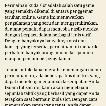
Permainan kuda slot adalah salah satu game
yang semakin dikenal di antara penggemar
taruhan online. Game ini menawarkan
pengalaman yang seru dan menggembirakan,
di mana pemain dapat mencoba nasib mereka
dengan berpacu dalam berbagai jenis tarif.
Dengan banyaknya banyaknya opsi dan
konsep yang tersedia, permainan ini menarik
perhatian banyak orang, mulai dari pemula
maupun pemain berpengalaman.
Tetapi, untuk dapat meraih kemenangan dalam
permainan ini, ada beberapa tips dan trik yang
dapat menolong menambah kesempatan Anda.
Dalam tulisan ini, kami akan menjelajahi
sejumlah taktik yang berhasil yang dapat Anda
terapkan saat bermain kuda slot. Dengan cara
menerapkan saran yang tepat, Anda dapat