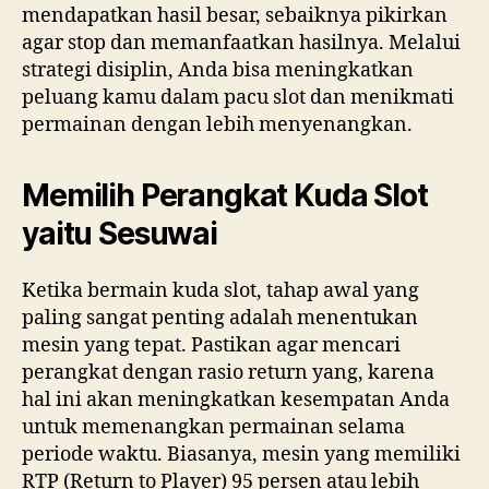
mendapatkan hasil besar, sebaiknya pikirkan
agar stop dan memanfaatkan hasilnya. Melalui
strategi disiplin, Anda bisa meningkatkan
peluang kamu dalam pacu slot dan menikmati
permainan dengan lebih menyenangkan.
Memilih Perangkat Kuda Slot
yaitu Sesuwai
Ketika bermain kuda slot, tahap awal yang
paling sangat penting adalah menentukan
mesin yang tepat. Pastikan agar mencari
perangkat dengan rasio return yang, karena
hal ini akan meningkatkan kesempatan Anda
untuk memenangkan permainan selama
periode waktu. Biasanya, mesin yang memiliki
RTP (Return to Player) 95 persen atau lebih