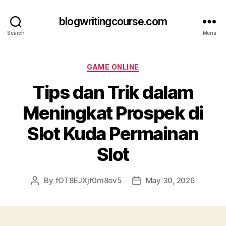
blogwritingcourse.com
Search
Menu
Categories
GAME ONLINE
Tips dan Trik dalam
Meningkat Prospek di
Slot Kuda Permainan
Slot
By
fOT8EJXjf0m8ov5
May 30, 2026
Post
Post
author
date