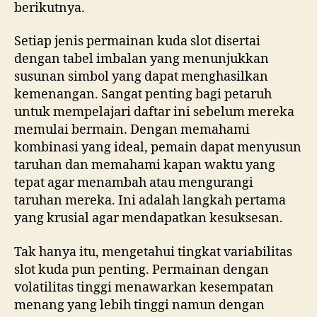
berikutnya.
Setiap jenis permainan kuda slot disertai
dengan tabel imbalan yang menunjukkan
susunan simbol yang dapat menghasilkan
kemenangan. Sangat penting bagi petaruh
untuk mempelajari daftar ini sebelum mereka
memulai bermain. Dengan memahami
kombinasi yang ideal, pemain dapat menyusun
taruhan dan memahami kapan waktu yang
tepat agar menambah atau mengurangi
taruhan mereka. Ini adalah langkah pertama
yang krusial agar mendapatkan kesuksesan.
Tak hanya itu, mengetahui tingkat variabilitas
slot kuda pun penting. Permainan dengan
volatilitas tinggi menawarkan kesempatan
menang yang lebih tinggi namun dengan