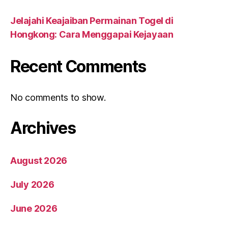
Jelajahi Keajaiban Permainan Togel di
Hongkong: Cara Menggapai Kejayaan
Recent Comments
No comments to show.
Archives
August 2026
July 2026
June 2026