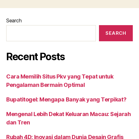
Search
SEARCH
Recent Posts
Cara Memilih Situs Pkv yang Tepat untuk
Pengalaman Bermain Optimal
Bupatitogel: Mengapa Banyak yang Terpikat?
Mengenal Lebih Dekat Keluaran Macau: Sejarah
dan Tren
Rubah 4D: Inovasi dalam Dunia Desain Grafis