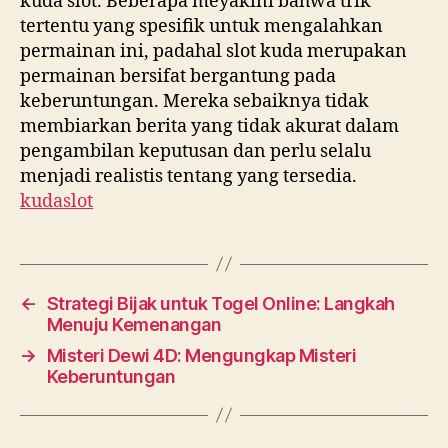
kuda slot. Beberapa meyakini bahwa trik
tertentu yang spesifik untuk mengalahkan
permainan ini, padahal slot kuda merupakan
permainan bersifat bergantung pada
keberuntungan. Mereka sebaiknya tidak
membiarkan berita yang tidak akurat dalam
pengambilan keputusan dan perlu selalu
menjadi realistis tentang yang tersedia.
kudaslot
←
Strategi Bijak untuk Togel Online: Langkah
Menuju Kemenangan
→
Misteri Dewi 4D: Mengungkap Misteri
Keberuntungan