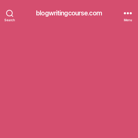
blogwritingcourse.com
Search
Menu