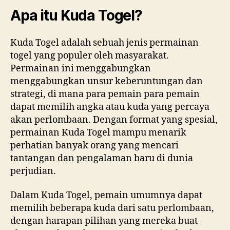
Apa itu Kuda Togel?
Kuda Togel adalah sebuah jenis permainan
togel yang populer oleh masyarakat.
Permainan ini menggabungkan
menggabungkan unsur keberuntungan dan
strategi, di mana para pemain para pemain
dapat memilih angka atau kuda yang percaya
akan perlombaan. Dengan format yang spesial,
permainan Kuda Togel mampu menarik
perhatian banyak orang yang mencari
tantangan dan pengalaman baru di dunia
perjudian.
Dalam Kuda Togel, pemain umumnya dapat
memilih beberapa kuda dari satu perlombaan,
dengan harapan pilihan yang mereka buat