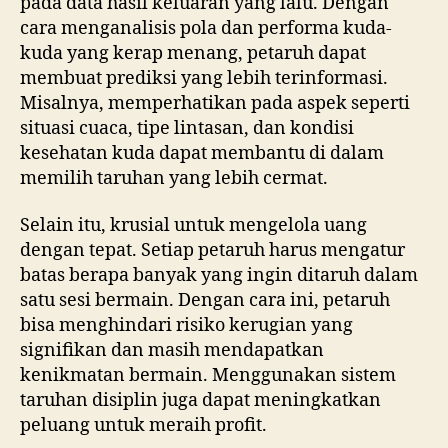
pada data hasil keluaran yang lalu. Dengan
cara menganalisis pola dan performa kuda-
kuda yang kerap menang, petaruh dapat
membuat prediksi yang lebih terinformasi.
Misalnya, memperhatikan pada aspek seperti
situasi cuaca, tipe lintasan, dan kondisi
kesehatan kuda dapat membantu di dalam
memilih taruhan yang lebih cermat.
Selain itu, krusial untuk mengelola uang
dengan tepat. Setiap petaruh harus mengatur
batas berapa banyak yang ingin ditaruh dalam
satu sesi bermain. Dengan cara ini, petaruh
bisa menghindari risiko kerugian yang
signifikan dan masih mendapatkan
kenikmatan bermain. Menggunakan sistem
taruhan disiplin juga dapat meningkatkan
peluang untuk meraih profit.