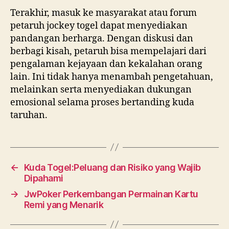
Terakhir, masuk ke masyarakat atau forum
petaruh jockey togel dapat menyediakan
pandangan berharga. Dengan diskusi dan
berbagi kisah, petaruh bisa mempelajari dari
pengalaman kejayaan dan kekalahan orang
lain. Ini tidak hanya menambah pengetahuan,
melainkan serta menyediakan dukungan
emosional selama proses bertanding kuda
taruhan.
←
Kuda Togel:Peluang dan Risiko yang Wajib
Dipahami
→
JwPoker Perkembangan Permainan Kartu
Remi yang Menarik