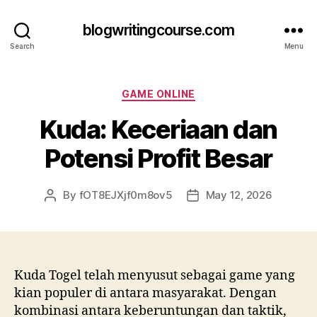
blogwritingcourse.com
Search
Menu
Categories
GAME ONLINE
Kuda: Keceriaan dan
Potensi Profit Besar
By
fOT8EJXjf0m8ov5
May 12, 2026
Post
Post
author
date
Kuda Togel telah menyusut sebagai game yang
kian populer di antara masyarakat. Dengan
kombinasi antara keberuntungan dan taktik,