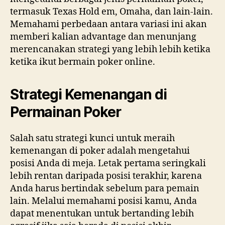
termasuk Texas Hold em, Omaha, dan lain-lain.
Memahami perbedaan antara variasi ini akan
memberi kalian advantage dan menunjang
merencanakan strategi yang lebih lebih ketika
ketika ikut bermain poker online.
Strategi Kemenangan di
Permainan Poker
Salah satu strategi kunci untuk meraih
kemenangan di poker adalah mengetahui
posisi Anda di meja. Letak pertama seringkali
lebih rentan daripada posisi terakhir, karena
Anda harus bertindak sebelum para pemain
lain. Melalui memahami posisi kamu, Anda
dapat menentukan untuk bertanding lebih