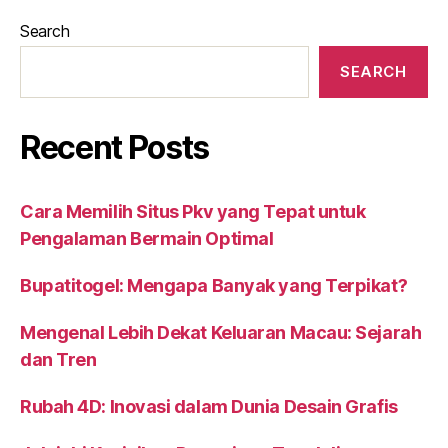
Search
SEARCH
Recent Posts
Cara Memilih Situs Pkv yang Tepat untuk
Pengalaman Bermain Optimal
Bupatitogel: Mengapa Banyak yang Terpikat?
Mengenal Lebih Dekat Keluaran Macau: Sejarah
dan Tren
Rubah 4D: Inovasi dalam Dunia Desain Grafis