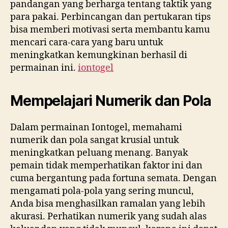
pandangan yang berharga tentang taktik yang
para pakai. Perbincangan dan pertukaran tips
bisa memberi motivasi serta membantu kamu
mencari cara-cara yang baru untuk
meningkatkan kemungkinan berhasil di
permainan ini.
iontogel
Mempelajari Numerik dan Pola
Dalam permainan Iontogel, memahami
numerik dan pola sangat krusial untuk
meningkatkan peluang menang. Banyak
pemain tidak memperhatikan faktor ini dan
cuma bergantung pada fortuna semata. Dengan
mengamati pola-pola yang sering muncul,
Anda bisa menghasilkan ramalan yang lebih
akurasi. Perhatikan numerik yang sudah alas