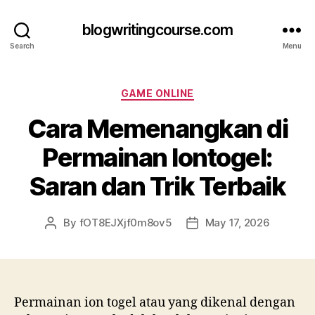
blogwritingcourse.com
Search
Menu
Categories
GAME ONLINE
Cara Memenangkan di
Permainan Iontogel:
Saran dan Trik Terbaik
By
fOT8EJXjf0m8ov5
May 17, 2026
Post
Post
author
date
Permainan ion togel atau yang dikenal dengan