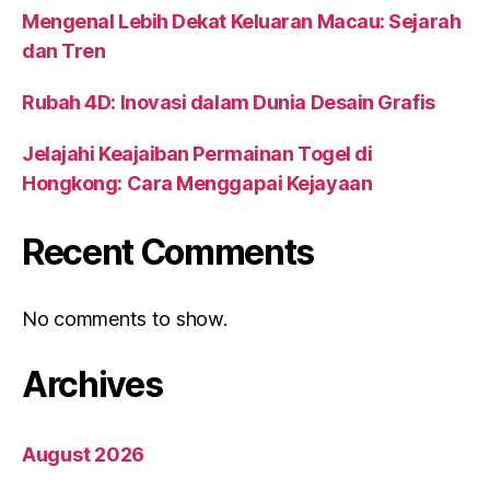
Mengenal Lebih Dekat Keluaran Macau: Sejarah
dan Tren
Rubah 4D: Inovasi dalam Dunia Desain Grafis
Jelajahi Keajaiban Permainan Togel di
Hongkong: Cara Menggapai Kejayaan
Recent Comments
No comments to show.
Archives
August 2026