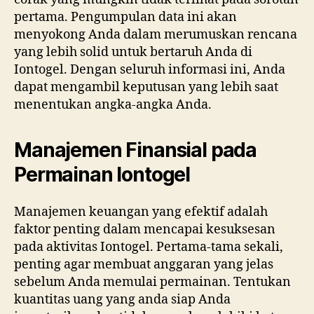
pertama. Pengumpulan data ini akan
menyokong Anda dalam merumuskan rencana
yang lebih solid untuk bertaruh Anda di
Iontogel. Dengan seluruh informasi ini, Anda
dapat mengambil keputusan yang lebih saat
menentukan angka-angka Anda.
Manajemen Finansial pada
Permainan Iontogel
Manajemen keuangan yang efektif adalah
faktor penting dalam mencapai kesuksesan
pada aktivitas Iontogel. Pertama-tama sekali,
penting agar membuat anggaran yang jelas
sebelum Anda memulai permainan. Tentukan
kuantitas uang yang anda siap Anda