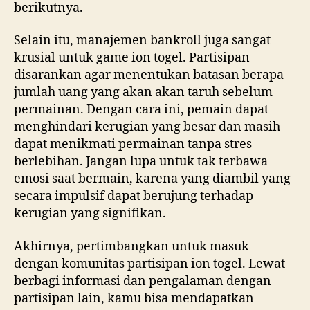
berikutnya.
Selain itu, manajemen bankroll juga sangat
krusial untuk game ion togel. Partisipan
disarankan agar menentukan batasan berapa
jumlah uang yang akan akan taruh sebelum
permainan. Dengan cara ini, pemain dapat
menghindari kerugian yang besar dan masih
dapat menikmati permainan tanpa stres
berlebihan. Jangan lupa untuk tak terbawa
emosi saat bermain, karena yang diambil yang
secara impulsif dapat berujung terhadap
kerugian yang signifikan.
Akhirnya, pertimbangkan untuk masuk
dengan komunitas partisipan ion togel. Lewat
berbagi informasi dan pengalaman dengan
partisipan lain, kamu bisa mendapatkan