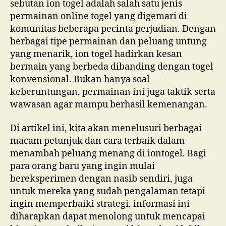
sebutan ion togel adalah salah satu jenis
permainan online togel yang digemari di
komunitas beberapa pecinta perjudian. Dengan
berbagai tipe permainan dan peluang untung
yang menarik, ion togel hadirkan kesan
bermain yang berbeda dibanding dengan togel
konvensional. Bukan hanya soal
keberuntungan, permainan ini juga taktik serta
wawasan agar mampu berhasil kemenangan.
Di artikel ini, kita akan menelusuri berbagai
macam petunjuk dan cara terbaik dalam
menambah peluang menang di iontogel. Bagi
para orang baru yang ingin mulai
bereksperimen dengan nasib sendiri, juga
untuk mereka yang sudah pengalaman tetapi
ingin memperbaiki strategi, informasi ini
diharapkan dapat menolong untuk mencapai