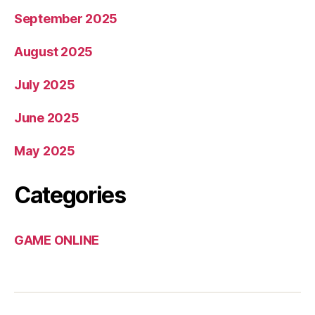
September 2025
August 2025
July 2025
June 2025
May 2025
Categories
GAME ONLINE