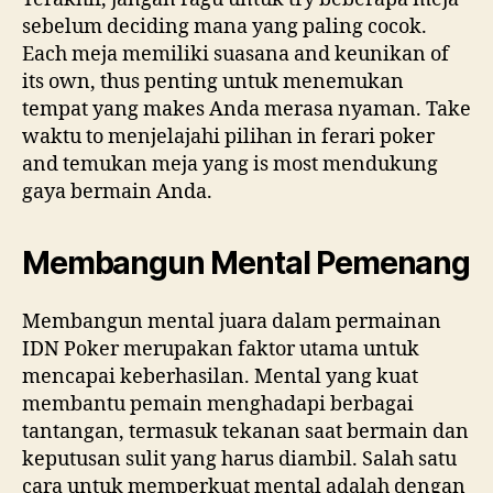
sebelum deciding mana yang paling cocok.
Each meja memiliki suasana and keunikan of
its own, thus penting untuk menemukan
tempat yang makes Anda merasa nyaman. Take
waktu to menjelajahi pilihan in ferari poker
and temukan meja yang is most mendukung
gaya bermain Anda.
Membangun Mental Pemenang
Membangun mental juara dalam permainan
IDN Poker merupakan faktor utama untuk
mencapai keberhasilan. Mental yang kuat
membantu pemain menghadapi berbagai
tantangan, termasuk tekanan saat bermain dan
keputusan sulit yang harus diambil. Salah satu
cara untuk memperkuat mental adalah dengan