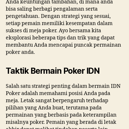
Anda keuntungan tambahan, di mana anda
bisa saling berbagi pengalaman serta
pengetahuan. Dengan strategi yang sesuai,
setiap pemain memiliki kesempatan dalam
sukses di meja poker. Ayo bersama kita
eksplorasi beberapa tips dan trik yang dapat
membantu Anda mencapai puncak permainan
poker anda.
Taktik Bermain Poker IDN
Salah satu strategi penting dalam bermain IDN
Poker adalah memahami posisi Anda pada
meja. Letak sangat berpengaruh terhadap
pilihan yang Anda buat, terutama pada
permainan yang berbasis pada keterampilan
misalnya poker. Pemain yang berada di letak