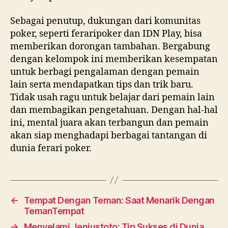
Sebagai penutup, dukungan dari komunitas
poker, seperti feraripoker dan IDN Play, bisa
memberikan dorongan tambahan. Bergabung
dengan kelompok ini memberikan kesempatan
untuk berbagi pengalaman dengan pemain
lain serta mendapatkan tips dan trik baru.
Tidak usah ragu untuk belajar dari pemain lain
dan membagikan pengetahuan. Dengan hal-hal
ini, mental juara akan terbangun dan pemain
akan siap menghadapi berbagai tantangan di
dunia ferari poker.
←
Tempat Dengan Teman: Saat Menarik Dengan
TemanTempat
→
Menyelami Jeniustoto: Tip Sukses di Dunia