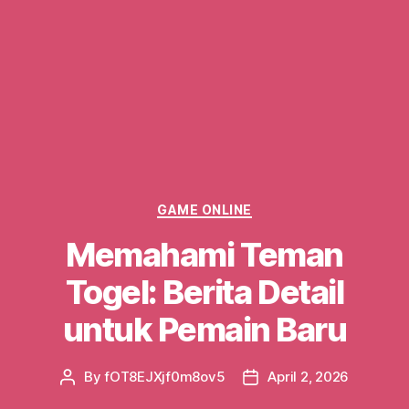
Categories
GAME ONLINE
Memahami Teman
Togel: Berita Detail
untuk Pemain Baru
By
fOT8EJXjf0m8ov5
April 2, 2026
Post
Post
author
date