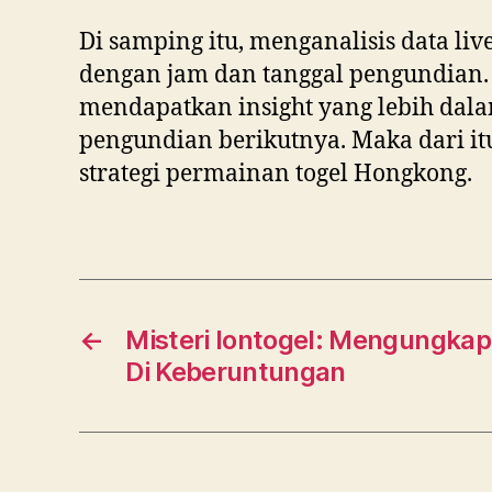
Di samping itu, menganalisis data l
dengan jam dan tanggal pengundian.
mendapatkan insight yang lebih dal
pengundian berikutnya. Maka dari it
strategi permainan togel Hongkong.
←
Misteri Iontogel: Mengungka
Di Keberuntungan