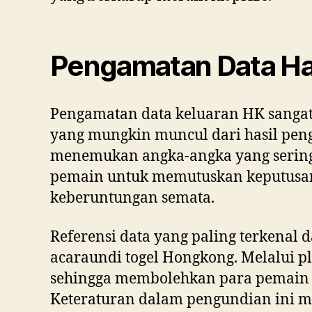
Pengamatan Data Ha
Pengamatan data keluaran HK sangat
yang mungkin muncul dari hasil peng
menemukan angka-angka yang sering 
pemain untuk memutuskan keputusan 
keberuntungan semata.
Referensi data yang paling terkenal 
acaraundi togel Hongkong. Melalui p
sehingga membolehkan para pemain u
Keteraturan dalam pengundian ini me