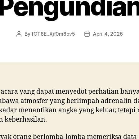
Pengundia
By
fOT8EJXjf0m8ov5
April 4, 2026
Post
Post
author
date
u acara yang dapat menyedot perhatian bany
bawa atmosfer yang berlimpah adrenalin dan
kadar menantikan angka yang keluar, tetap
 keberhasilan.
anyak orang berlomba-lomba memeriksa dat