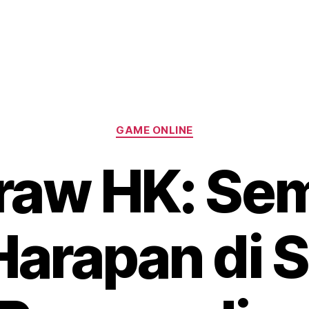
Categories
GAME ONLINE
Draw HK: Se
Harapan di S