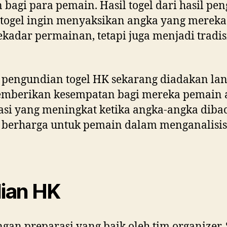
bagi para pemain. Hasil togel dari hasil pe
togel ingin menyaksikan angka yang mereka 
adar permainan, tetapi juga menjadi tradisi
pengundian togel HK sekarang diadakan langs
 memberikan kesempatan bagi mereka pemain 
si yang meningkat ketika angka-angka dibaca
 berharga untuk pemain dalam menganalisis 
ian HK
gan preparasi yang baik oleh tim organizer