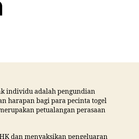
n
ak individu adalah pengundian
 harapan bagi para pecinta togel
i merupakan petualangan perasaan
a HK dan menyaksikan pengeluaran