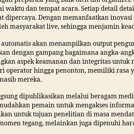
i waktu dan tempat acara. Setiap detail deta
at dipercaya. Dengan memanfaatkan inovasi 
oleh masyarakat live, sehingga menjamin kea
m automatis akan menampilkan output pengun
kan dengan gampang bagaimana angka-angka
kan aspek keamanan dan integritas untuk 
dari operator hingga penonton, memiliki rasa
nasib mereka.
angsung dipublikasikan melalui beragam medi
memudahkan pemain untuk mengakses informas
an untuk tujuan penelitian di masa mendatan
momen tegang, melainkan juga dipenuhi hara