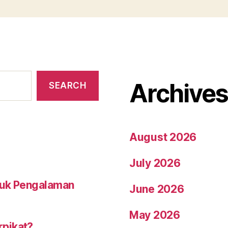
Archive
SEARCH
August 2026
July 2026
tuk Pengalaman
June 2026
May 2026
rpikat?