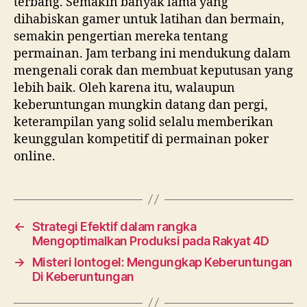
terbang. Semakin banyak lama yang
dihabiskan gamer untuk latihan dan bermain,
semakin pengertian mereka tentang
permainan. Jam terbang ini mendukung dalam
mengenali corak dan membuat keputusan yang
lebih baik. Oleh karena itu, walaupun
keberuntungan mungkin datang dan pergi,
keterampilan yang solid selalu memberikan
keunggulan kompetitif di permainan poker
online.
←
Strategi Efektif dalam rangka
Mengoptimalkan Produksi pada Rakyat 4D
→
Misteri Iontogel: Mengungkap Keberuntungan
Di Keberuntungan