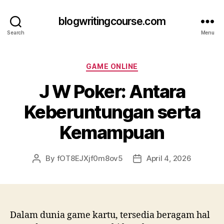
blogwritingcourse.com
Search
Menu
Categories
GAME ONLINE
J W Poker: Antara
Keberuntungan serta
Kemampuan
By
fOT8EJXjf0m8ov5
April 4, 2026
Post
Post
author
date
Dalam dunia game kartu, tersedia beragam hal