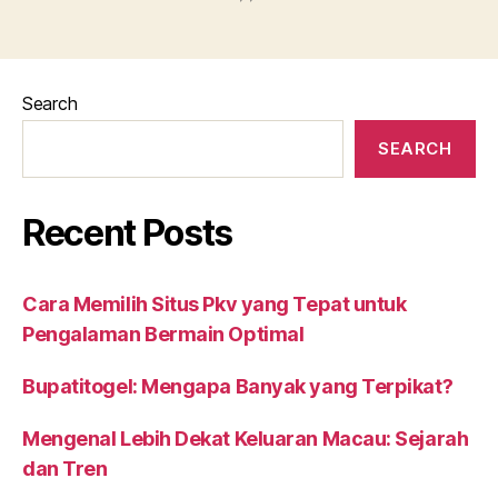
Search
SEARCH
Recent Posts
Cara Memilih Situs Pkv yang Tepat untuk
Pengalaman Bermain Optimal
Bupatitogel: Mengapa Banyak yang Terpikat?
Mengenal Lebih Dekat Keluaran Macau: Sejarah
dan Tren