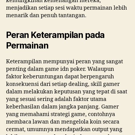
kemungkinan kemenangan mereka,
menjadikan setiap sesi waktu permainan lebih
menarik dan penuh tantangan.
Peran Keterampilan pada
Permainan
Keterampilan mempunyai peran yang sangat
penting dalam game idn poker. Walaupun
faktor keberuntungan dapat berpengaruh
konsekuensi dari setiap dealing, skill gamer
dalam melakukan keputusan yang tepat di saat
yang sesuai sering adalah faktor utama
keberhasilan dalam jangka panjang. Gamer
yang memahami strategi game, contohnya
membaca lawan dan mengelola koin secara
cermat, umumnya mendapatkan output yang