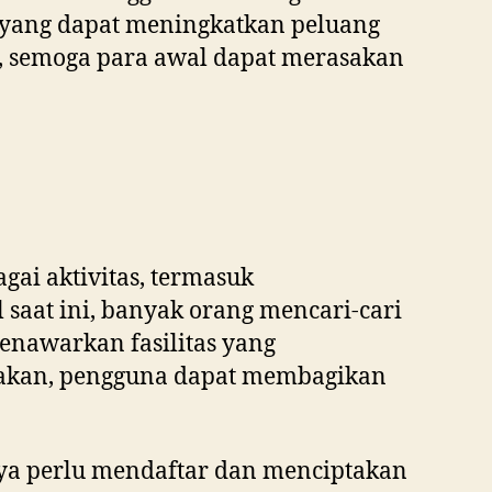
r yang dapat meningkatkan peluang
i, semoga para awal dapat merasakan
gai aktivitas, termasuk
 saat ini, banyak orang mencari-cari
enawarkan fasilitas yang
iakan, pengguna dapat membagikan
nya perlu mendaftar dan menciptakan