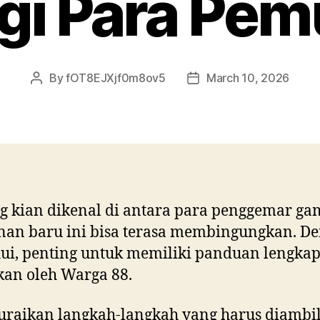
gi Para Pem
By
fOT8EJXjf0m8ov5
March 10, 2026
Post
Post
author
date
g kian dikenal di antara para penggemar gam
nan baru ini bisa terasa membingungkan. D
hui, penting untuk memiliki panduan lengka
kan oleh Warga 88.
nguraikan langkah-langkah yang harus diam