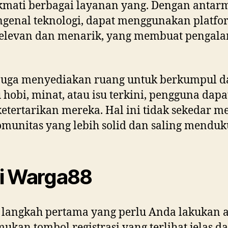
kmati berbagai layanan yang. Dengan antar
genal teknologi, dapat menggunakan platfor
elevan dan menarik, yang membuat pengal
8 juga menyediakan ruang untuk berkumpul da
hobi, minat, atau isu terkini, pengguna da
tertarikan mereka. Hal ini tidak sekedar m
omunitas yang lebih solid dan saling menduk
di Warga88
angkah pertama yang perlu Anda lakukan ad
an tombol registrasi yang terlihat jelas d