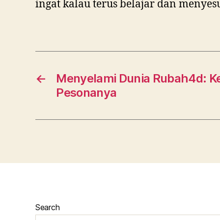
ingat kalau terus belajar dan menye
←
Menyelami Dunia Rubah4d: K
Pesonanya
Search