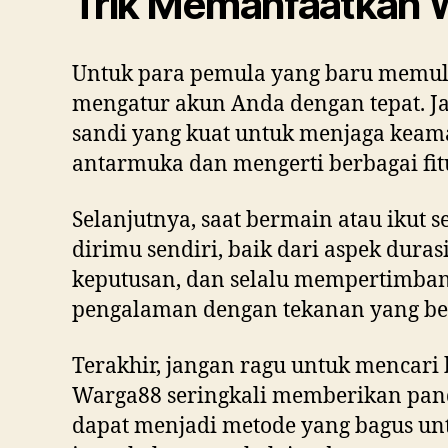
Trik Memanfaatkan 
Untuk para pemula yang baru memulai
mengatur akun Anda dengan tepat. Ja
sandi yang kuat untuk menjaga keam
antarmuka dan mengerti berbagai fit
Selanjutnya, saat bermain atau ikut s
dirimu sendiri, baik dari aspek dura
keputusan, dan selalu mempertimba
pengalaman dengan tekanan yang be
Terakhir, jangan ragu untuk mencar
Warga88 seringkali memberikan pan
dapat menjadi metode yang bagus un