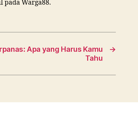
il pada Warga88.
erpanas: Apa yang Harus Kamu
→
Tahu