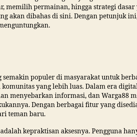
ar, memilih permainan, hingga strategi dasa
g akan dibahas di sini. Dengan petunjuk in
 menguntungkan.
g semakin populer di masyarakat untuk berba
 komunitas yang lebih luas. Dalam era digital
n dan menyebarkan informasi, dan Warga88 m
annya. Dengan berbagai fitur yang dised
ri teman baru.
8 adalah kepraktisan aksesnya. Pengguna ha