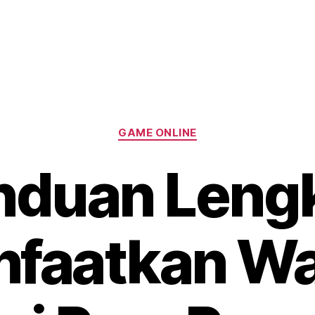
Categories
GAME ONLINE
nduan Leng
faatkan Wa