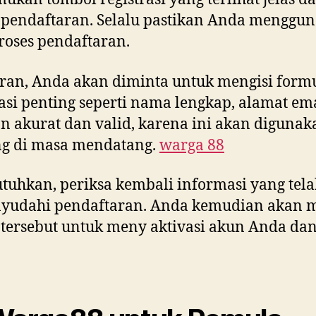
pendaftaran. Selalu pastikan Anda mengguna
oses pendaftaran.
n, Anda akan diminta untuk mengisi formuli
si penting seperti nama lengkap, alamat em
akurat dan valid, karena ini akan digunaka
ng di masa mendatang.
warga 88
utuhkan, periksa kembali informasi yang te
nyudahi pendaftaran. Anda kemudian akan m
 tersebut untuk meny aktivasi akun Anda dan