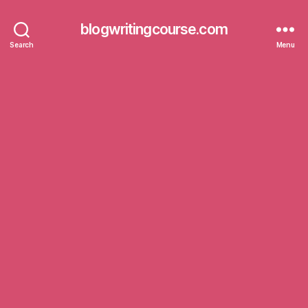
blogwritingcourse.com
Search
Menu