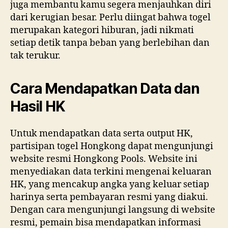
juga membantu kamu segera menjauhkan diri
dari kerugian besar. Perlu diingat bahwa togel
merupakan kategori hiburan, jadi nikmati
setiap detik tanpa beban yang berlebihan dan
tak terukur.
Cara Mendapatkan Data dan
Hasil HK
Untuk mendapatkan data serta output HK,
partisipan togel Hongkong dapat mengunjungi
website resmi Hongkong Pools. Website ini
menyediakan data terkini mengenai keluaran
HK, yang mencakup angka yang keluar setiap
harinya serta pembayaran resmi yang diakui.
Dengan cara mengunjungi langsung di website
resmi, pemain bisa mendapatkan informasi