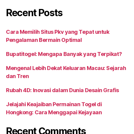
Recent Posts
Cara Memilih Situs Pkv yang Tepat untuk
Pengalaman Bermain Optimal
Bupatitogel: Mengapa Banyak yang Terpikat?
Mengenal Lebih Dekat Keluaran Macau: Sejarah
dan Tren
Rubah 4D: Inovasi dalam Dunia Desain Grafis
Jelajahi Keajaiban Permainan Togel di
Hongkong: Cara Menggapai Kejayaan
Recent Comments