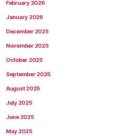
February 2026
January 2026
December 2025
November 2025
October 2025
September 2025
August 2025
July 2025
June 2025
May 2025