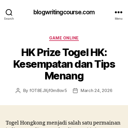
blogwritingcourse.com
Search
Menu
Categories
GAME ONLINE
HK Prize Togel HK:
Kesempatan dan Tips
Menang
By
fOT8EJXjf0m8ov5
March 24, 2026
Post
Post
author
date
Togel Hongkong menjadi salah satu permainan