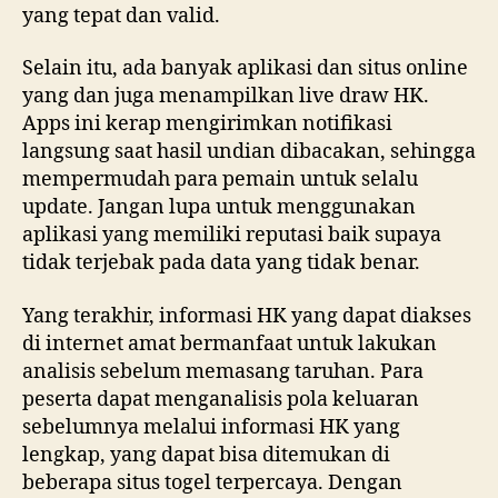
yang tepat dan valid.
Selain itu, ada banyak aplikasi dan situs online
yang dan juga menampilkan live draw HK.
Apps ini kerap mengirimkan notifikasi
langsung saat hasil undian dibacakan, sehingga
mempermudah para pemain untuk selalu
update. Jangan lupa untuk menggunakan
aplikasi yang memiliki reputasi baik supaya
tidak terjebak pada data yang tidak benar.
Yang terakhir, informasi HK yang dapat diakses
di internet amat bermanfaat untuk lakukan
analisis sebelum memasang taruhan. Para
peserta dapat menganalisis pola keluaran
sebelumnya melalui informasi HK yang
lengkap, yang dapat bisa ditemukan di
beberapa situs togel terpercaya. Dengan