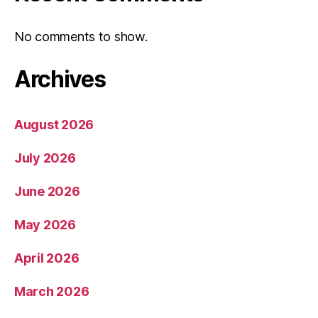
No comments to show.
Archives
August 2026
July 2026
June 2026
May 2026
April 2026
March 2026