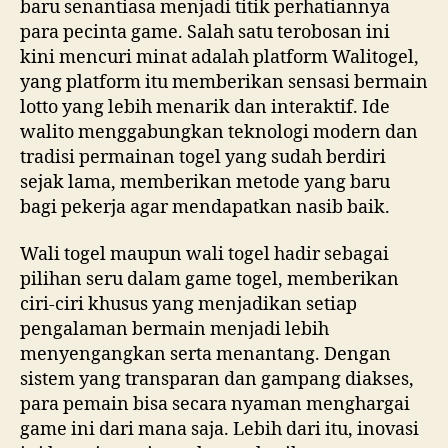
baru senantiasa menjadi titik perhatiannya
para pecinta game. Salah satu terobosan ini
kini mencuri minat adalah platform Walitogel,
yang platform itu memberikan sensasi bermain
lotto yang lebih menarik dan interaktif. Ide
walito menggabungkan teknologi modern dan
tradisi permainan togel yang sudah berdiri
sejak lama, memberikan metode yang baru
bagi pekerja agar mendapatkan nasib baik.
Wali togel maupun wali togel hadir sebagai
pilihan seru dalam game togel, memberikan
ciri-ciri khusus yang menjadikan setiap
pengalaman bermain menjadi lebih
menyengangkan serta menantang. Dengan
sistem yang transparan dan gampang diakses,
para pemain bisa secara nyaman menghargai
game ini dari mana saja. Lebih dari itu, inovasi