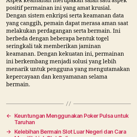
Aspek keamanan merupakan salah satu aspek
positif permainan ini yang amat krusial.
Dengan sistem enkripsi serta keamanan data
yang canggih, pemain dapat merasa aman saat
melakukan perdagangan serta bermain. Ini
berbeda dengan beberapa bentuk togel
seringkali tak memberikan jaminan
keamanan. Dengan kekuatan ini, permainan
ini berkembang menjadi solusi yang lebih
menarik untuk pengguna yang mengutamakan
kepercayaan dan kenyamanan selama
bermain.
←
Keuntungan Menggunakan Poker Pulsa untuk
Taruhan
→
Kelebihan Bermain Slot Luar Negeri dan Cara