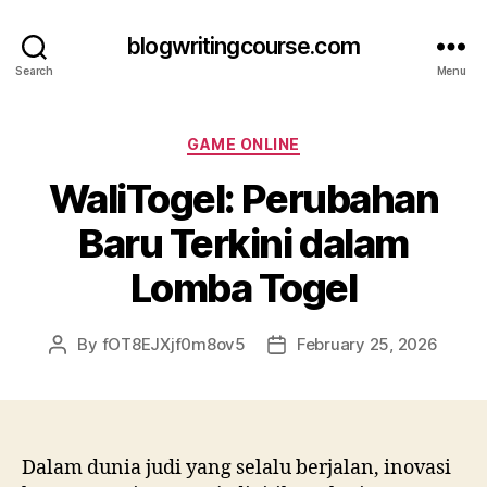
blogwritingcourse.com
Search
Menu
Categories
GAME ONLINE
WaliTogel: Perubahan
Baru Terkini dalam
Lomba Togel
By
fOT8EJXjf0m8ov5
February 25, 2026
Post
Post
author
date
Dalam dunia judi yang selalu berjalan, inovasi