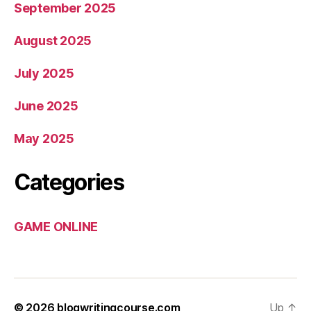
September 2025
August 2025
July 2025
June 2025
May 2025
Categories
GAME ONLINE
© 2026
blogwritingcourse.com
Up
↑